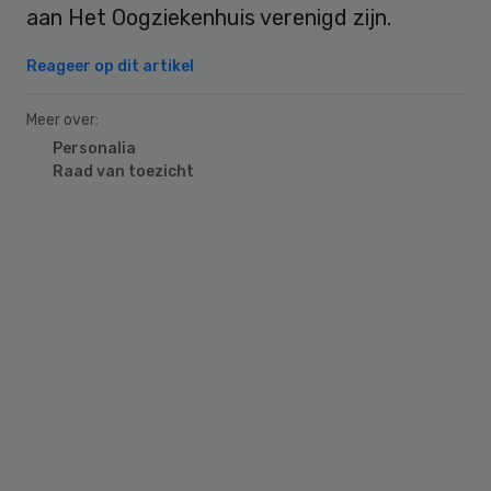
aan Het Oogziekenhuis verenigd zijn.
Reageer op dit artikel
Meer over:
Personalia
Raad van toezicht
Primary
Sidebar