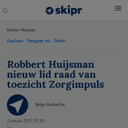
Search
this
Secondary
website
Sidebar
Home
›
Nieuws
Opslaan
Reageer nu
Delen
Robbert Huijsman
nieuw lid raad van
toezicht Zorgimpuls
Skipr Redactie
2 januari 2017
,
13:30