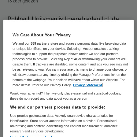
13 keer gelezen
Robbert Huijsman is toegetreden tot de
raad van toezicht van ZorgImpuls per 1
We Care About Your Privacy
januari. Hij volgt Jaap van Baar op, die na
We and our
889
partners store and access personal data, like browsing data
acht jaar lidmaatschap van de raad van
or unique identifiers, on your device. Selecting I Accept enables tracking
toezicht afscheid neemt.
technologies to support the purposes shown under we and our partners
process data to provide. Selecting Reject All or withdrawing your consent will
disable them. If trackers are disabled, some content and ads you see may not
Robbert Huijsman heeft ruime ervaring als
be as relevant to you. You can resurface this menu to change your choices or
withdraw consent at any time by clicking the Manage Preferences link on the
adviseur, directeur en toezichthouder bij
bottom of the webpage. Your choices will have effect within our Website. For
more details, refer to our Privacy Policy.
Privacy Statement
verschillende organisaties in cure, care,
Would you rather not? Then we only place essential and statistical cookies,
zorgkantoren en maatschappelijk werk.
these do not record any data about you as a person
Daarnaast heeft hij een lange carrière als
We and our partners process data to provide:
hoogleraar management & organisatie van
Use precise geolocation data. Actively scan device characteristics for
identification. Store and/or access information on a device. Personalised
ouderenzorg aan de Erasmus Universiteit in
advertising and content, advertising and content measurement, audience
research and services development.
Rotterdam. Tot medio 2016 was Huijsman