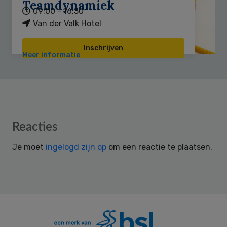
Teamdynamiek
09:00 - 16:30
Van der Valk Hotel
Inschrijven
Meer informatie
Reader
Reacties
Interactions
Je moet
ingelogd zijn op
om een reactie te plaatsen.