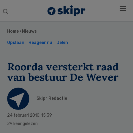
Search
this
Secondary
website
Sidebar
Home
›
Nieuws
Opslaan
Reageer nu
Delen
Roorda versterkt raad
van bestuur De Wever
Skipr Redactie
24 februari 2010
,
15:39
29 keer gelezen