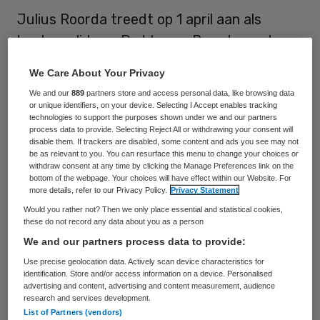
Julius Roorda treedt op 1 april aan als
bestuurslid van De Wever. Roorda gaat
samen met bestuursvoorzitter Peter
We Care About Your Privacy
Castenmiller de tweekoppige raad van
We and our
889
partners store and access personal data, like browsing data
bestuur van de Tilburgse
or unique identifiers, on your device. Selecting I Accept enables tracking
technologies to support the purposes shown under we and our partners
ouderenzorgorganisatie vormen.
process data to provide. Selecting Reject All or withdrawing your consent will
disable them. If trackers are disabled, some content and ads you see may not
be as relevant to you. You can resurface this menu to change your choices or
withdraw consent at any time by clicking the Manage Preferences link on the
Ervaring
bottom of the webpage. Your choices will have effect within our Website. For
more details, refer to our Privacy Policy.
Privacy Statement
Als bouwkundige en bedrijfseconoom gaat
Would you rather not? Then we only place essential and statistical cookies,
these do not record any data about you as a person
Roorda zich met name bezig houden met de
We and our partners process data to provide:
facilitaire dienst van de instelling, die een
Use precise geolocation data. Actively scan device characteristics for
dozijn verzorgings- en verpleeghuizen
identification. Store and/or access information on a device. Personalised
advertising and content, advertising and content measurement, audience
beheert. Daarnaast heeft
De Wever
drie
research and services development.
List of Partners (vendors)
steunpunten in Tilburg. Roorda deed eerder