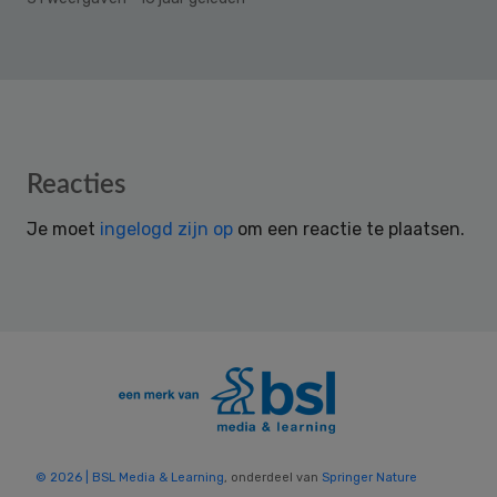
Reader
Reacties
Interactions
Je moet
ingelogd zijn op
om een reactie te plaatsen.
© 2026 | BSL Media & Learning
, onderdeel van
Springer Nature