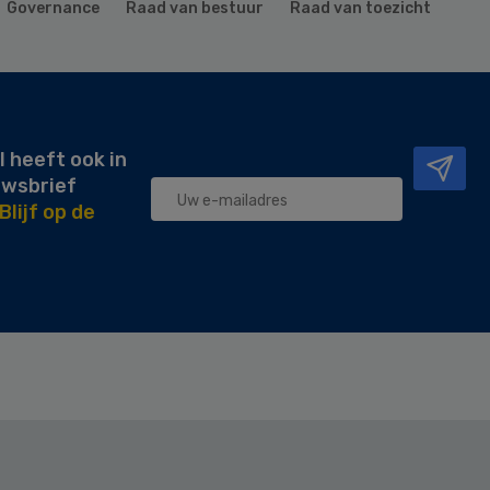
Governance
Raad van bestuur
Raad van toezicht
l heeft ook in
uwsbrief
Blijf op de