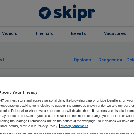
Video’s
Thema’s
Events
Vacatures
ws
Opslaan
Reageer nu
Del
t-voorzitter
About Your Privacy
boeijen stapt op
887
partners store and access personal data, like browsing data or unique identifiers, on your
Accept enables tracking technologies to support the purposes shown under we and our partne
electing Reject All or withdrawing your consent will disable them. If trackers are disabled, so
may not be as relevant to you. You can resurface this menu to change your choices or withd
 1 april
licking the Manage Preferences link on the bottom of the webpage. Your choices will have eff
more details, refer to our Privacy Policy.
Privacy Statement
her not? Then we only place essential and statistical cookies, these do not record any data