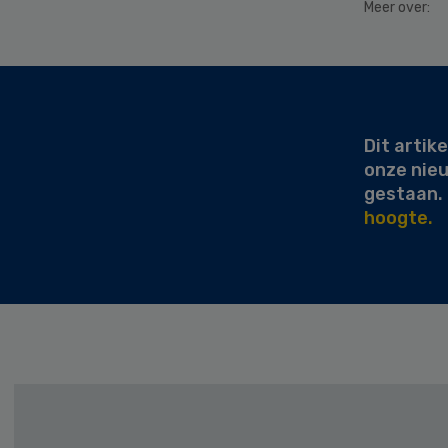
Meer over:
Secondary
Sidebar
Dit artike
onze nie
gestaan.
hoogte.