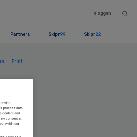
Searc
Inloggen
this
websit
Partners
Skipr
99
Skipr
22
Primary
Sidebar
en
Print
 device.
rs process data
me content and
raw consent at
ect within our
 about you as a