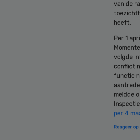
van de ra
toezichth
heeft.
Per 1 apr
Momentee
volgde i
conflict 
functie n
aantreden
meldde op
Inspecti
per 4 ma
Reageer op d