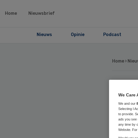
Home
Nieuwsbrief
Nieuws
Opinie
Podcast
Home
›
Nieu
Rv
We Care 
Van
We and our
Selecting I 
to provide. S
ads you see 
per
any time by c
Website. For 
Would you rat