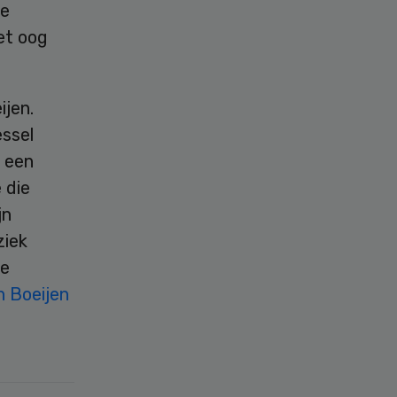
we
et oog
ijen.
ssel
 een
 die
jn
ziek
de
n Boeijen