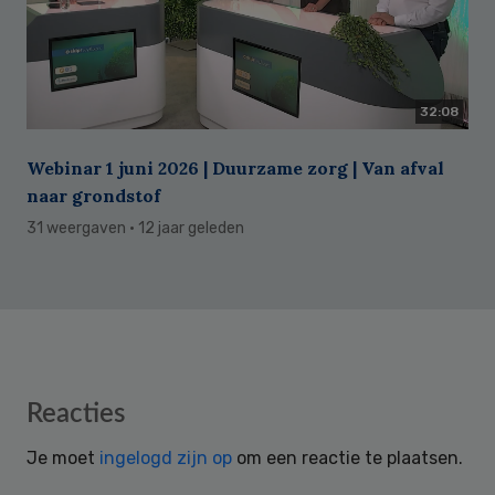
32:08
Webinar 1 juni 2026 | Duurzame zorg | Van afval
naar grondstof
31 weergaven
· 12 jaar geleden
Reader
Reacties
Interactions
Je moet
ingelogd zijn op
om een reactie te plaatsen.