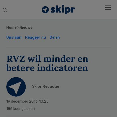
Search
this
Secondary
website
Sidebar
Home
›
Nieuws
Opslaan
Reageer nu
Delen
RVZ wil minder en
betere indicatoren
Skipr Redactie
19 december 2013
,
10:25
186 keer gelezen