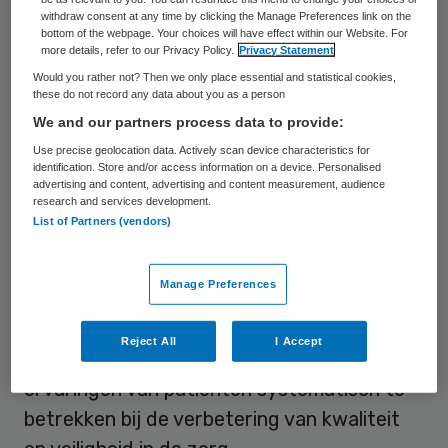
Raad voor de Volksgezondheid & Zorg
withdraw consent at any time by clicking the Manage Preferences link on the
(RVZ) vanmiddag aanbiedt aan Leon van
bottom of the webpage. Your choices will have effect within our Website. For
more details, refer to our Privacy Policy.
Privacy Statement
Halder. De hoeveelheid
Would you rather not? Then we only place essential and statistical cookies,
kwaliteitsindicatoren moet omlaag, aldus
these do not record any data about you as a person
het advies.
We and our partners process data to provide:
Use precise geolocation data. Actively scan device characteristics for
identification. Store and/or access information on a device. Personalised
Dagelijkse zorgpraktijk
advertising and content, advertising and content measurement, audience
research and services development.
List of Partners (vendors)
Er moeten bovendien indicatoren worden
ontwikkeld die aansluiten bij de dagelijkse
Manage Preferences
zorgpraktijk. Hiervoor kan gebruik worden
gemaakt van
patient tracers
. Die bieden
Reject All
I Accept
bovendien meer mogelijkheden om
ervaringen van patiënten systematisch te
betrekken bij de verbetering van kwaliteit