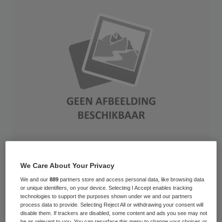
Het aanscherpen van de bestaande eisen
We Care About Your Privacy
aan bestuur en toezicht zal niet leiden tot
We and our
889
partners store and access personal data, like browsing data
or unique identifiers, on your device. Selecting I Accept enables tracking
betere zorgkwaliteit. Dit staat in het advies
technologies to support the purposes shown under we and our partners
process data to provide. Selecting Reject All or withdrawing your consent will
‘Garanties voor kwaliteit van zorg’ dat de
disable them. If trackers are disabled, some content and ads you see may not
be as relevant to you. You can resurface this menu to change your choices or