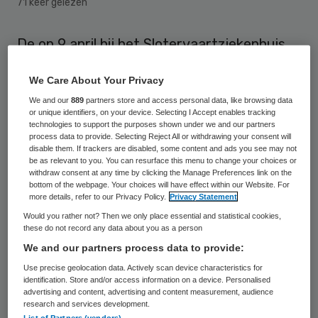
71 keer gelezen
De op 9 april bij het Slotervaartziekenhuis
aangetreden financieel interim manager
We Care About Your Privacy
Robin Leemhuis heeft een schadeclaim
We and our
889
partners store and access personal data, like browsing data
ontvangen van de curator van het failliete
or unique identifiers, on your device. Selecting I Accept enables tracking
technologies to support the purposes shown under we and our partners
transportbedrijf Rutges Cargo waar hij
process data to provide. Selecting Reject All or withdrawing your consent will
werkzaam was als financieel directeur. Dat
disable them. If trackers are disabled, some content and ads you see may not
be as relevant to you. You can resurface this menu to change your choices or
meldt Medisch Contact.
withdraw consent at any time by clicking the Manage Preferences link on the
bottom of the webpage. Your choices will have effect within our Website. For
more details, refer to our Privacy Policy.
Privacy Statement
Bestuur
Would you rather not? Then we only place essential and statistical cookies,
these do not record any data about you as a person
We and our partners process data to provide:
Leemhuis ondersteunt sinds begin april de
Use precise geolocation data. Actively scan device characteristics for
raad van bestuur van het
identification. Store and/or access information on a device. Personalised
advertising and content, advertising and content measurement, audience
Slotervaartziekenhuis, die na het
schorsen
research and services development.
van bestuursvoorzitter Aysel Erbudak
eind
List of Partners (vendors)