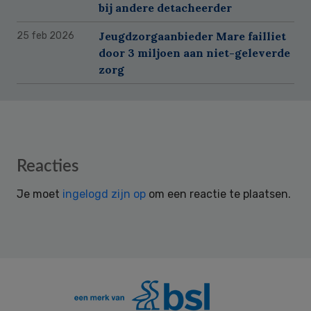
bij andere detacheerder
Jeugdzorgaanbieder Mare failliet
25 feb 2026
door 3 miljoen aan niet-geleverde
zorg
Reader
Reacties
Interactions
Je moet
ingelogd zijn op
om een reactie te plaatsen.