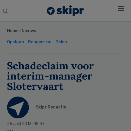
Search
this
Secondary
website
Sidebar
Home
›
Nieuws
Opslaan
Reageer nu
Delen
Schadeclaim voor
interim-manager
Slotervaart
Skipr Redactie
25 april 2013
,
08:47