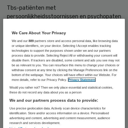
Tbs-patiënten met
persoonlijkheidsstoornissen en psychopaten
die voorheen als onbehandelbaar werden
beschouwd, blijken baat te hebben bij
We Care About Your Privacy
zogeheten schematherapie. Dit blijkt uit
We and our
889
partners store and access personal data, like browsing data
or unique identifiers, on your device. Selecting I Accept enables tracking
voorlopige resultaten van een groot
technologies to support the purposes shown under we and our partners
process data to provide. Selecting Reject All or withdrawing your consent will
onderzoek van de Universiteit Maastricht in
disable them. If trackers are disabled, some content and ads you see may not
be as relevant to you. You can resurface this menu to change your choices or
acht Nederlandse tbs-klinieken.
withdraw consent at any time by clicking the Manage Preferences link on the
bottom of the webpage. Your choices will have effect within our Website. For
more details, refer to our Privacy Policy.
Privacy Statement
In de studie zijn ruim honderd mannelijke
Would you rather not? Then we only place essential and statistical cookies,
tbs’ers met verschillende
these do not record any data about you as a person
persoonlijkheidsstoornissen gevolgd. De
We and our partners process data to provide:
positieve bevindingen zijn gebaseerd op de
Use precise geolocation data. Actively scan device characteristics for
identification. Store and/or access information on a device. Personalised
eerste dertig patiënten die hun behandeling
advertising and content, advertising and content measurement, audience
research and services development.
hebben voltooid. Bij hen nam de kans op