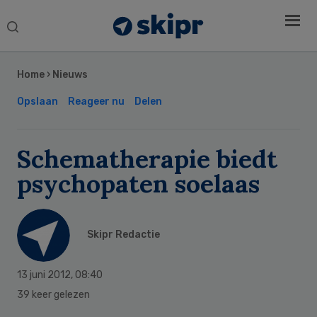
Search
this
Secondary
website
Sidebar
Home
›
Nieuws
Opslaan
Reageer nu
Delen
Schematherapie biedt
psychopaten soelaas
Skipr Redactie
13 juni 2012
,
08:40
39 keer gelezen