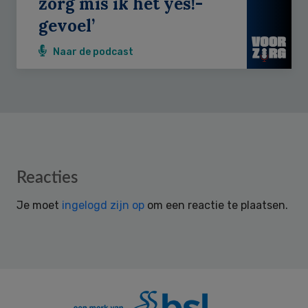
zorg mis ik het yes!-
gevoel’
Naar de podcast
Reader
Reacties
Interactions
Je moet
ingelogd zijn op
om een reactie te plaatsen.