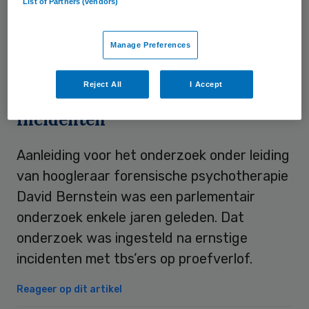
List of Partners (vendors)
recidive relatief snel af. Daardoor mochten
zij gemiddeld 130 dagen eerder met
Manage Preferences
proefverlof zonder begeleiding dan tbs’ers
die geen schematherapie volgden.
Reject All
I Accept
Incidenten
Aanleiding voor het onderzoek onder leiding
van hoogleraar forensische psychotherapie
David Bernstein was een parlementair
onderzoek enkele jaren geleden. Dat
onderzoek was ingesteld na ernstige
incidenten met tbs’ers op proefverlof.
Reageer op dit artikel