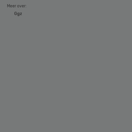
Meer over:
Ggz
Primary
Sidebar