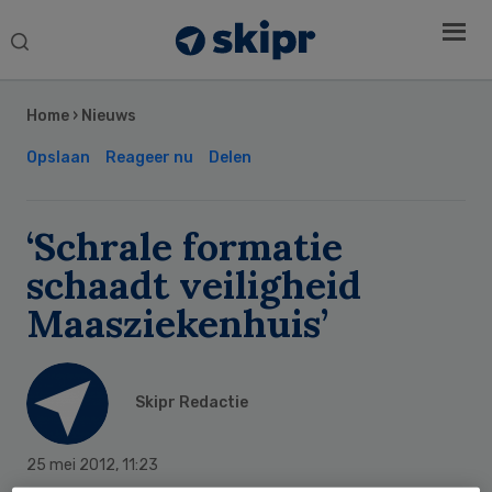
Search
this
Secondary
website
Sidebar
Home
›
Nieuws
Opslaan
Reageer nu
Delen
‘Schrale formatie
schaadt veiligheid
Maasziekenhuis’
Skipr Redactie
25 mei 2012
,
11:23