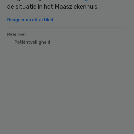
de situatie in het Maasziekenhuis.
Reageer op dit artikel
Meer over:
Patiëntveiligheid
Primary
Sidebar