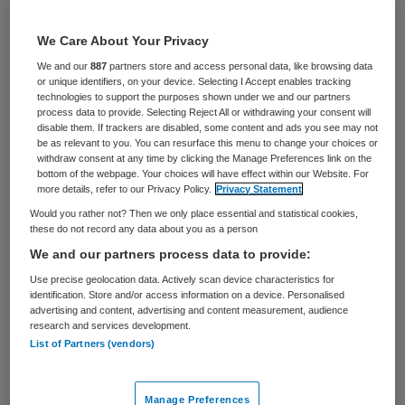
32 keer gelezen
We Care About Your Privacy
De patiëntveiligheid in het ziekenhuis in
We and our
887
partners store and access personal data, like browsing data
Boxmeer is in het geding, ondermeer omdat
or unique identifiers, on your device. Selecting I Accept enables tracking
technologies to support the purposes shown under we and our partners
de directie al jaren zou weigeren voldoende
process data to provide. Selecting Reject All or withdrawing your consent will
disable them. If trackers are disabled, some content and ads you see may not
chirurgen in te schakelen. Dat meldt de
be as relevant to you. You can resurface this menu to change your choices or
withdraw consent at any time by clicking the Manage Preferences link on the
Volkskrant op basis van een rapport van
bottom of the webpage. Your choices will have effect within our Website. For
emeritus hoogleraar Peter Soeters, dat in
more details, refer to our Privacy Policy.
Privacy Statement
Would you rather not? Then we only place essential and statistical cookies,
bezit van de krant is.
these do not record any data about you as a person
We and our partners process data to provide:
In 2008 rapporteerden Soeters en een
Use precise geolocation data. Actively scan device characteristics for
collega van de Nederlandse Vereniging van
identification. Store and/or access information on a device. Personalised
advertising and content, advertising and content measurement, audience
Heelkunde (NVvH) dat de werkdruk in het
research and services development.
Maasziekenhuis te hoog was. Daarnaast
List of Partners (vendors)
maakten de rapporteurs gewag van slechte
samenwerking tussen afdelingen. Ook zou
Manage Preferences