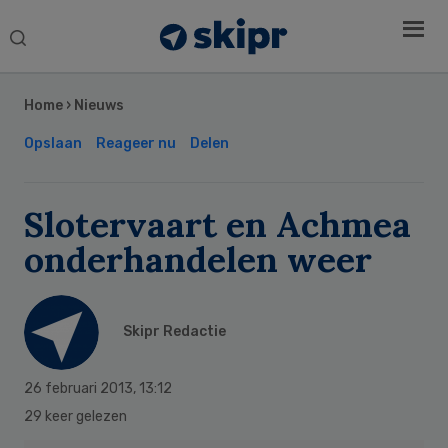
Search
this
Secondary
website
Sidebar
Home
›
Nieuws
Opslaan
Reageer nu
Delen
Slotervaart en Achmea
onderhandelen weer
Skipr Redactie
26 februari 2013
,
13:12
29 keer gelezen