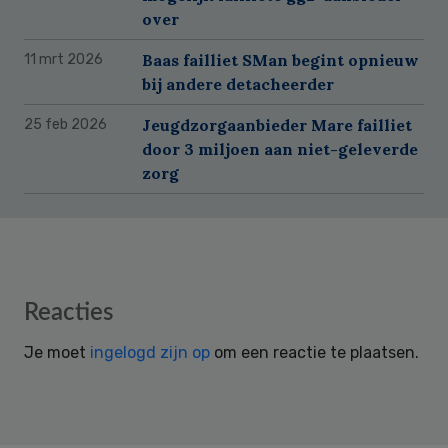
over
Baas failliet SMan begint opnieuw
11 mrt 2026
bij andere detacheerder
Jeugdzorgaanbieder Mare failliet
25 feb 2026
door 3 miljoen aan niet-geleverde
zorg
Reader
Reacties
Interactions
Je moet
ingelogd zijn op
om een reactie te plaatsen.