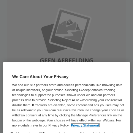
We Care About Your Privacy
We and our
887
partners store and access personal data, like browsing data
or unique identifiers, on your device. Selecting I Accept enables tracking
technologies to support the purposes shown under we and our partners
Het Slotervaartziekenhuis in Amsterdam en
process data to provide. Selecting Reject All or withdrawing your consent will
disable them. If trackers are disabled, some content and ads you see may not
zorgverzekeraar Achmea gaan op korte
be as relevant to you. You can resurface this menu to change your choices or
termijn opnieuw onderhandelen over de
withdraw consent at any time by clicking the Manage Preferences link on the
bottom of the webpage. Your choices will have effect within our Website. For
zorgcontractering voor 2013. Direct na de
more details, refer to our Privacy Policy.
Privacy Statement