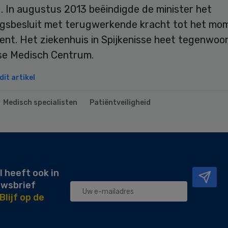
. In augustus 2013 beëindigde de minister het
ngsbesluit met terugwerkende kracht tot het mo
ment. Het ziekenhuis in Spijkenisse heet tegenwoo
sse Medisch Centrum.
it artikel
Medisch specialisten
Patiëntveiligheid
l heeft ook in
uwsbrief
Blijf op de