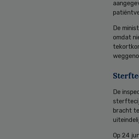
aangegev
patiëntv
De minis
omdat ni
tekortkom
weggeno
Sterfte
De inspe
sterfteci
bracht te
uiteindel
Op 24 jun