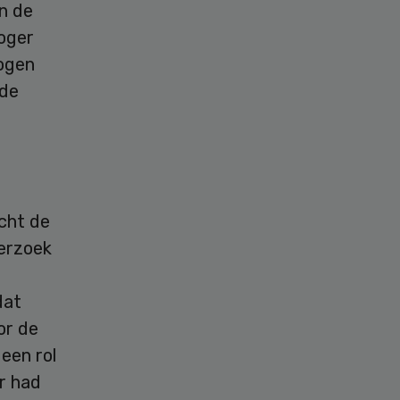
n de
hoger
mogen
 de
cht de
derzoek
dat
or de
 een rol
r had