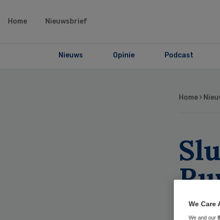
Home
Nieuwsbrief
Nieuws
Opinie
Podcast
Home
›
Nieu
Slu
Ru
wa
We Care 
We and our