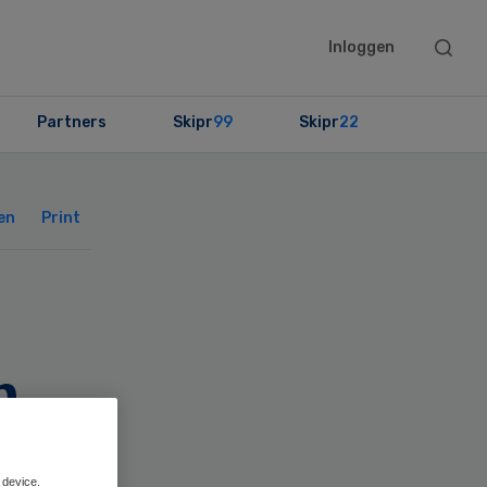
Searc
Inloggen
this
websit
Partners
Skipr
99
Skipr
22
Primary
Sidebar
en
Print
n
 device.