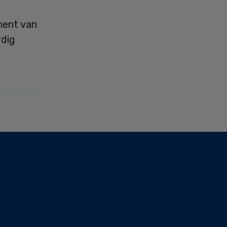
ment van
rdig