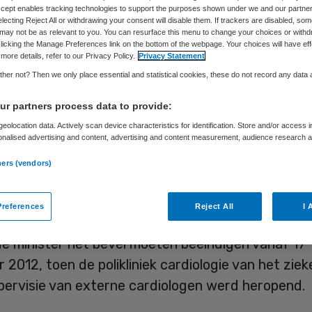
Accept enables tracking technologies to support the purposes shown under we and our partne
electing Reject All or withdrawing your consent will disable them. If trackers are disabled, so
may not be as relevant to you. You can resurface this menu to change your choices or withd
Skipr Redactie
12 augustus 2015
,
08:28
82 keer gelezen
licking the Manage Preferences link on the bottom of the webpage. Your choices will have eff
more details, refer to our Privacy Policy.
Privacy Statement
her not? Then we only place essential and statistical cookies, these do not record any data
inspecteur voor de Gezondheidszorg als later de 
r partners process data to provide:
sgezondheid mocht het (voormalige) Ruwaard van
eolocation data. Actively scan device characteristics for identification. Store and/or access 
onalised advertising and content, advertising and content measurement, audience research 
s in Spijkenisse een bevel geven om drie cardiolo
.
ners (vendors)
 te laten verlenen in dit ziekenhuis. Dat blijkt uit
k van de afdeling bestuursrechtspraak van de Ra
references
Reject All
I 
de minister het bevel moeten beëindigen vanaf 17
2012, toen de polikliniek cardiologie van het ziek
pervisie van externe cardiologen werd heropend.