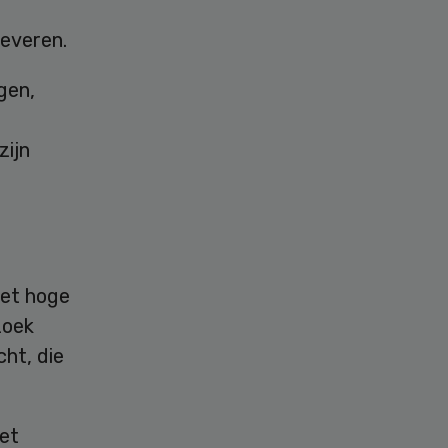
leveren.
gen,
zijn
het hoge
zoek
cht, die
iet