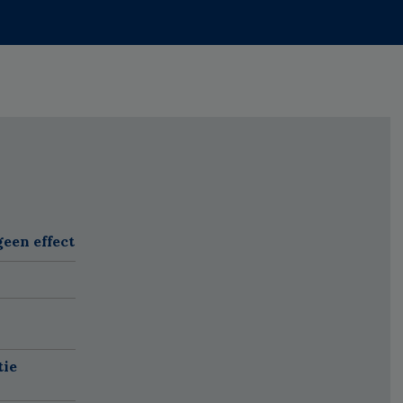
een effect
tie