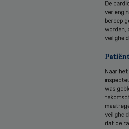
De cardi
verlengi
beroep g
worden, 
veilighei
Patiënt
Naar het
inspecte
was geble
tekortsc
maatrege
veilighei
dat de r