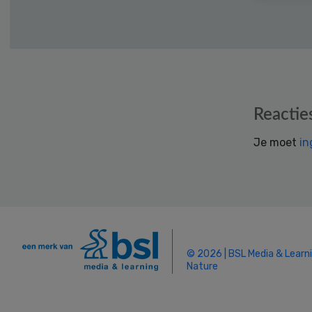
Reader
Reactie
Interactions
Je moet
in
© 2026 | BSL Media & Learn
Nature