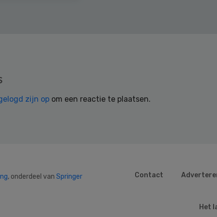
s
gelogd zijn op
om een reactie te plaatsen.
Contact
Advertere
ing
, onderdeel van
Springer
Het l