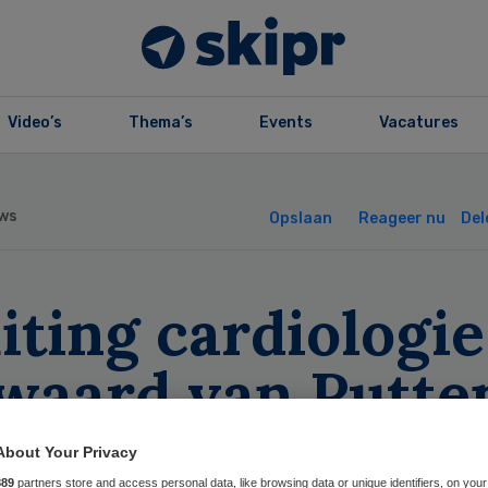
Video’s
Thema’s
Events
Vacatures
ws
Opslaan
Reageer nu
Del
iting cardiologie
waard van Putte
s terecht
About Your Privacy
889
partners store and access personal data, like browsing data or unique identifiers, on your