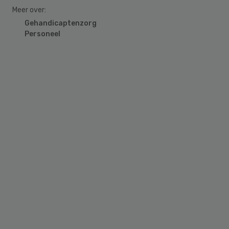
Meer over:
Gehandicaptenzorg
Personeel
Primary
Sidebar