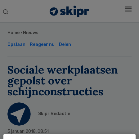
Search
this
Secondary
website
Sidebar
Home
›
Nieuws
Opslaan
Reageer nu
Delen
Sociale werkplaatsen
gepolst over
schijnconstructies
Skipr Redactie
5 januari 2018
,
08:51