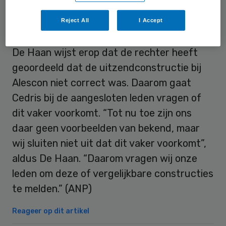
nadelige schijnconstructie. De PvdA is juist
Reject All
I Accept
fel tegen dit soort schijnconstructies.
De Haan wijst erop dat de rechter heeft
geoordeeld dat de uitzendconstructie bij
Alescon niet correct was. Daarom gaat
Cedris bij de aangesloten leden vragen of
dit vaker voorkomt. “Tot nu toe zijn ons
daar geen voorbeelden van bekend, maar
wij sluiten niet uit dat dit vaker voorkomt”,
aldus De Haan. “Daarom vragen wij onze
leden om deze of vergelijkbare constructies
te melden.” (ANP)
Reageer op dit artikel