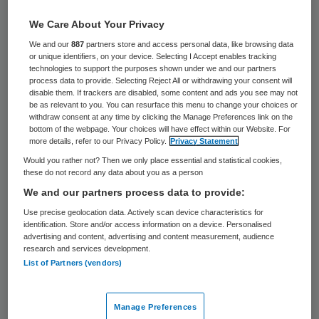
12 keer gelezen
We Care About Your Privacy
De landelijke koepel van sociale
We and our
887
partners store and access personal data, like browsing data
or unique identifiers, on your device. Selecting I Accept enables tracking
werkplaatsen Cedris onderzoekt of
technologies to support the purposes shown under we and our partners
process data to provide. Selecting Reject All or withdrawing your consent will
arbeidsbeperkten vaker worden ingehuurd
disable them. If trackers are disabled, some content and ads you see may not
via een schijnconstructie. Dat bevestigt
be as relevant to you. You can resurface this menu to change your choices or
withdraw consent at any time by clicking the Manage Preferences link on the
Jan-Jaap de Haan, directeur van Cedris,
bottom of the webpage. Your choices will have effect within our Website. For
more details, refer to our Privacy Policy.
Privacy Statement
naar aanleiding van berichtgeving door het
Would you rather not? Then we only place essential and statistical cookies,
AD.
these do not record any data about you as a person
We and our partners process data to provide:
Volgens PvdA-Kamerlid William Moorlag
Use precise geolocation data. Actively scan device characteristics for
identification. Store and/or access information on a device. Personalised
komen schijnconstructies in die sector
advertising and content, advertising and content measurement, audience
vaker voor. Moorlag ligt onder vuur omdat
research and services development.
List of Partners (vendors)
hij in zijn vorige functie als directeur van
sociale werkplaats Alescon in Assen mensen
Manage Preferences
in dienst heeft genomen met een voor hen