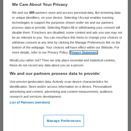
31 keer gelezen
We Care About Your Privacy
We and our
889
partners store and access personal data, like browsing data
De SP in de Tweede Kamer vindt het
or unique identifiers, on your device. Selecting I Accept enables tracking
technologies to support the purposes shown under we and our partners
onnodig dat er in Goes een tweede
process data to provide. Selecting Reject All or withdrawing your consent will
disable them. If trackers are disabled, some content and ads you see may not
dottercentrum voor hartpatiënten in
be as relevant to you. You can resurface this menu to change your choices or
withdraw consent at any time by clicking the Manage Preferences link on the
Zeeland komt. Het Admiraal de
bottom of the webpage. Your choices will have effect within our Website. For
Ruyterziekenhuis in Goes moet gaan
more details, refer to our Privacy Policy.
Privacy Statement
samenwerken met ziekenhuis Zorgsaam in
Would you rather not? Then we only place essential and statistical cookies,
these do not record any data about you as a person
Terneuzen vindt de SP.
We and our partners process data to provide:
Use precise geolocation data. Actively scan device characteristics for
identification. Store and/or access information on a device. Personalised
Nieuw dottercentrum
advertising and content, advertising and content measurement, audience
research and services development.
List of Partners (vendors)
De Tweede Kamerfractie van het CDA liet in
december
eenzelfde geluid
horen. In
Terneuzen is onlangs het eerste
Manage Preferences
dottercentrum in Zeeland geopend. Goes