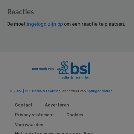
Reader
Reacties
Interactions
Je moet
ingelogd zijn op
om een reactie te plaatsen.
© 2026 | BSL Media & Learning
, onderdeel van
Springer Nature
Contact
Adverteren
Privacy statement
Cookies
Voorwaarden
Het laatste nieuws over de zorg. Snel,