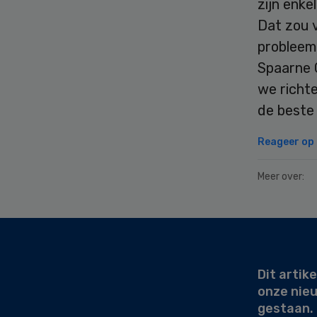
zijn enke
Dat zou 
probleem 
Spaarne G
we richte
de beste 
Reageer op d
Meer over:
Secondary
Sidebar
Dit artike
onze nie
gestaan.