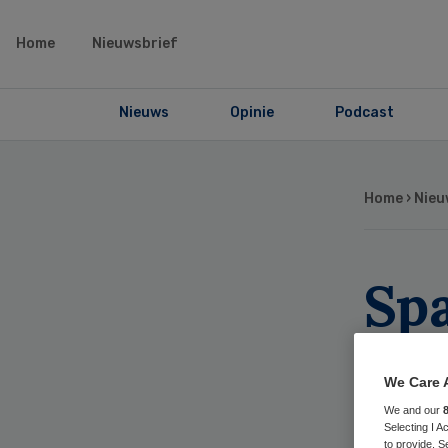
Home
Nieuwsbrief
Nieuws
Opinie
Podcast
Home
›
Nieu
Sp
ni
We Care 
ke
We and our
Selecting I 
to provide. S