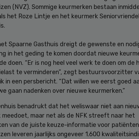
izen (NVZ). Sommige keurmerken bestaan inmiddel
ls het Roze Lintje en het keurmerk Seniorvriendel
s.
het Spaarne Gasthuis dreigt de gewenste en nodi
ing in het geding te komen doordat nieuwe keurm
de doen. “Er is nog heel veel werk te doen om de 
ielast te verminderen”, zegt bestuursvoorzitter v
k in een persbericht. “Dat willen we eerst goed 
we gaan nadenken over nieuwe keurmerken.”
enhuis benadrukt dat het weliswaar niet aan nie
 meedoet, maar net als de NFK streeft naar het
en van de juiste keuze-informatie voor patiënten
zen leveren jaarlijks ongeveer 1.600 kwaliteitsind