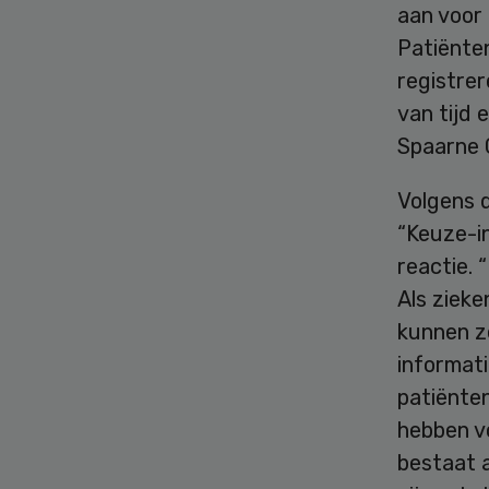
aan voor 
Patiënte
registre
van tijd 
Spaarne 
Volgens 
“Keuze-in
reactie. 
Als zieke
kunnen z
informati
patiënten
hebben vo
bestaat 