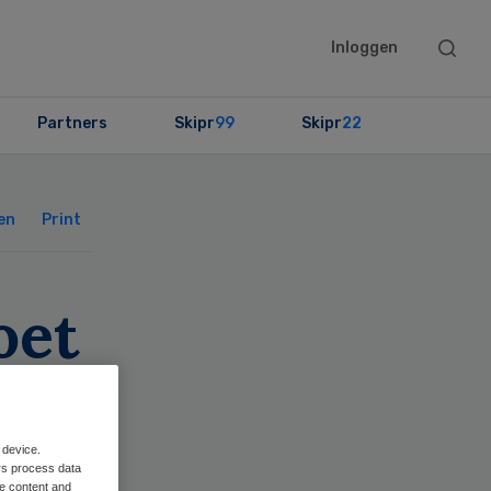
Searc
Inloggen
this
websit
Partners
Skipr
99
Skipr
22
Primary
Sidebar
en
Print
oet
w
 device.
rs process data
me content and