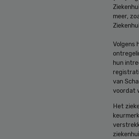
Ziekenhu
meer, zoa
Ziekenhui
Volgens 
ontregel
hun intre
registrat
van Schai
voordat 
Het ziek
keurmerk
verstrekk
ziekenhui