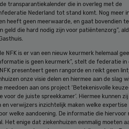
de transparantiekalender die in overleg met de
nfederatie Nederland tot stand komt. Nog meer i
ren heeft geen meerwaarde, en gaat bovendien te
en geld die hard nodig zijn voor patiëntenzorg”, al
Gasthuis.
de NFK is er van een nieuw keurmerk helemaal gee
formatie is geen keurmerk”, stelt de federatie in
“NFK presenteert geen rangorde en reikt geen lintj
nhuizen onze visie delen en hiermee aan de slag wi
e meedoen aan ons project ‘Betekenisvolle keuze
e voor de juiste spreekkamer’. Hiermee kunnen zij
 en verwijzers inzichtelijk maken welke expertise
or welke aandoening. De informatie die hiervoor n
al. Het enige dat ziekenhuizen eenmalig moeten a