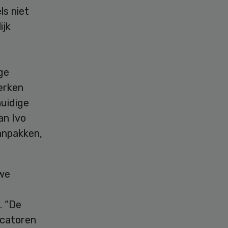
s niet
ijk
ge
erken
huidige
an Ivo
aanpakken,
uwe
. “De
icatoren