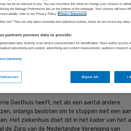
may not be as relevant to you. You can resurface this menu to change your choices or withd
licking the Manage Preferences link on the bottom of the webpage. Your choices will have eff
more details, refer to our Privacy Policy.
Privacy Statement
Skipr Redactie
1 november 2019
,
14:30
54 keer gelezen
her not? Then we only place essential and statistical cookies, these do not record any data
r partners process data to provide:
rne Gasthuis zal niet meedoen aan nieuwe keurm
eolocation data. Actively scan device characteristics for identification. Store and/or access 
onalised advertising and content, advertising and content measurement, audience research 
landse Federatie van Kankerpatiëntenorganisatie
.
ners (vendors)
izen die voor het predicaat ‘Expertziekenhuis’ in
ng willen komen, worden worden geconfronteerd
references
Reject All
I 
stratielast. Terwijl we juist bezig zijn de last te
en”, stelt het ziekenhuis.
rne Gasthuis heeft, net als een aantal andere
izen, onlangs besloten om te stoppen met een aan
n. Het ziekenhuis doet dit in het kader van het a
el de Zorg van de Nederlandse Vereniging van