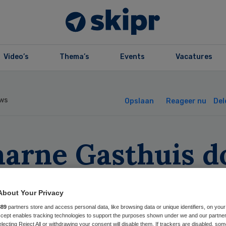
Video’s
Thema’s
Events
Vacatures
ws
Opslaan
Reageer nu
Del
aarne Gasthuis d
et mee met ‘nieu
About Your Privacy
urmerk’ NFK
889
partners store and access personal data, like browsing data or unique identifiers, on your
Accept enables tracking technologies to support the purposes shown under we and our partne
electing Reject All or withdrawing your consent will disable them. If trackers are disabled, so