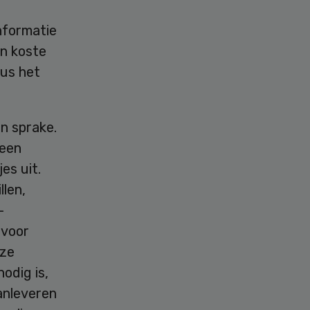
nformatie
n koste
dus het
n sprake.
 een
es uit.
llen,
-
 voor
 ze
odig is,
anleveren