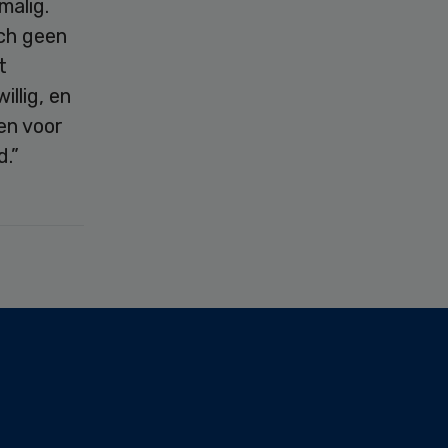
malig.
och geen
t
llig, en
en voor
d.”