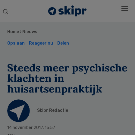
Search
this
Secondary
website
Sidebar
Home
›
Nieuws
Opslaan
Reageer nu
Delen
Steeds meer psychische
klachten in
huisartsenpraktijk
Skipr Redactie
14 november 2017
,
15:57