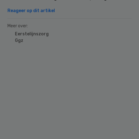
Reageer op dit artikel
Meer over:
Eerstelijnszorg
Ggz
Primary
Sidebar