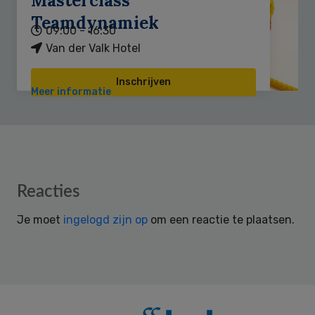
Masterclass
Teamdynamiek
09:00 - 16:30
Van der Valk Hotel
Inschrijven
Meer informatie
Reader
Reacties
Interactions
Je moet
ingelogd zijn op
om een reactie te plaatsen.