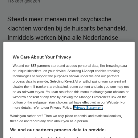
113 keer gelezen
Steeds meer mensen met psychische
klachten worden bij de huisarts behandeld.
Inmiddels werken bijna alle Nederlandse
huisartsenpraktijken met
praktijkondersteuners ggz (POH’s-GGZ).
We Care About Your Privacy
We and our
887
partners store and access personal data, like browsing data
Dit blijkt uit het promotieonderzoek ‘
Mental
or unique identifiers, on your device. Selecting I Accept enables tracking
technologies to support the purposes shown under we and our partners
health care in general practice in the
process data to provide. Selecting Reject All or withdrawing your consent will
disable them. If trackers are disabled, some content and ads you see may not
context of a system reform
’ van Tessa
be as relevant to you. You can resurface this menu to change your choices or
withdraw consent at any time by clicking the Manage Preferences link on the
Magnée, uitgevoerd bij het NIVEL. Zij
bottom of the webpage. Your choices will have effect within our Website. For
promoveert op 15 november 2017 aan de
more details, refer to our Privacy Policy.
Privacy Statement
Would you rather not? Then we only place essential and statistical cookies,
Rijksuniversiteit Groningen.
these do not record any data about you as a person
We and our partners process data to provide:
Aanvullende zorg