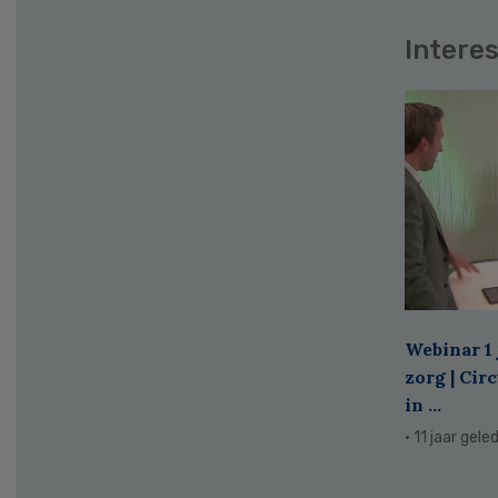
Interes
Webinar 1 
zorg | Cir
in ...
· 11 jaar gele