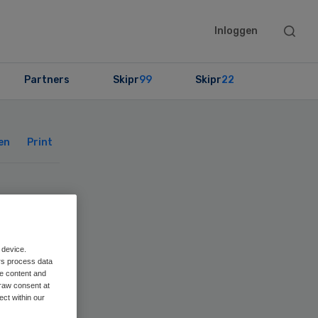
Searc
Inloggen
this
websit
Partners
Skipr
99
Skipr
22
Primary
Sidebar
en
Print
in
 device.
rs process data
me content and
raw consent at
ect within our