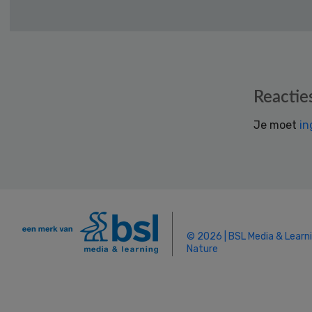
Reader
Reactie
Interactions
Je moet
in
© 2026 | BSL Media & Learn
Nature