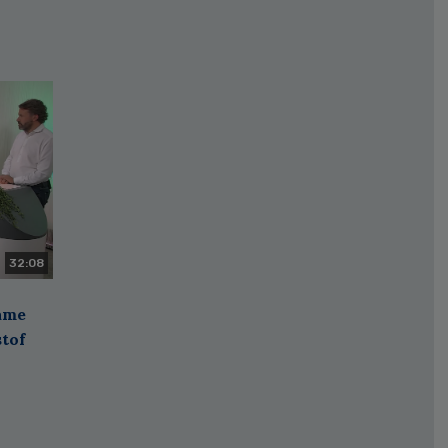
32:08
zame
stof