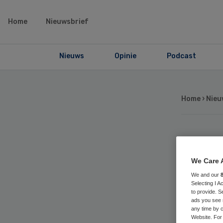
Home
Nieuwsbrief
Nieuws
Opinie
Podcast
Home
›
Nieu
Sti
We Care 
Vel
We and our
Selecting I 
to provide. S
ads you see 
any time by c
Website. For 