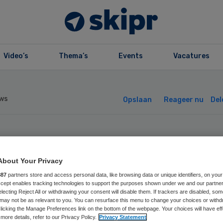
Video’s
Thema’s
Events
Vacatures
ws
Opslaan
Reageer nu
Del
chting Diaphora 
About Your Privacy
p onder toezicht
887
partners store and access personal data, like browsing data or unique identifiers, on your
Accept enables tracking technologies to support the purposes shown under we and our partne
electing Reject All or withdrawing your consent will disable them. If trackers are disabled, so
may not be as relevant to you. You can resurface this menu to change your choices or withd
licking the Manage Preferences link on the bottom of the webpage. Your choices will have eff
more details, refer to our Privacy Policy.
Privacy Statement