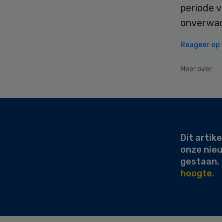
periode 
onverwac
Reageer op d
Meer over:
Secondary
Sidebar
Dit artike
onze nie
gestaan.
hoogte.