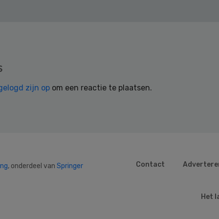
s
gelogd zijn op
om een reactie te plaatsen.
Contact
Advertere
ing
, onderdeel van
Springer
Het l