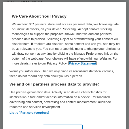
24 juni 2016
,
09:56
34 keer gelezen
We Care About Your Privacy
We and our
887
partners store and access personal data, like browsing data
Syntrus Achmea Real Estate & Finance
or unique identifiers, on your device. Selecting I Accept enables tracking
technologies to support the purposes shown under we and our partners
investeert in Zorgboulevard Zaandam. Dit
process data to provide. Selecting Reject All or withdrawing your consent will
nieuwe complex van het Zaans Medisch
disable them. If trackers are disabled, some content and ads you see may not
be as relevant to you. You can resurface this menu to change your choices or
Centrum biedt plaats aan onder meer een
withdraw consent at any time by clicking the Manage Preferences link on the
bottom of the webpage. Your choices will have effect within our Website. For
revalidatiehotel, een oogziekenhuis en
more details, refer to our Privacy Policy.
Privacy Statement
zorgondersteunende retailers.
Would you rather not? Then we only place essential and statistical cookies,
these do not record any data about you as a person
We and our partners process data to provide:
De oplevering van de Zorgboulevard staat
Use precise geolocation data. Actively scan device characteristics for
gepland in januari 2017. Het
Zaans Medisch
identification. Store and/or access information on a device. Personalised
Centrum
bouwt intussen ook een nieuw
advertising and content, advertising and content measurement, audience
research and services development.
ziekenhuis. De boulevard wordt straks ook
List of Partners (vendors)
fysiek verbonden met het nieuwe
ziekenhuis.