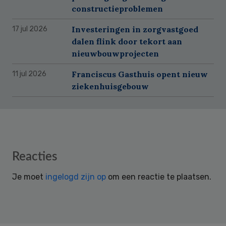
constructieproblemen
Investeringen in zorgvastgoed
17 jul 2026
dalen flink door tekort aan
nieuwbouwprojecten
Franciscus Gasthuis opent nieuw
11 jul 2026
ziekenhuisgebouw
Reader
Reacties
Interactions
Je moet
ingelogd zijn op
om een reactie te plaatsen.