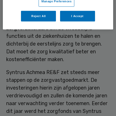
Manage Preferences
De ontwikkeling van de Zorgboulevard past
Reject All
I Accept
in het streven van de overheid en de
zorgverzekeraars om de tweedelijns
functies uit de ziekenhuizen te halen en
dichterbij de eerstelijns zorg te brengen.
Dat moet de zorg kwalitatief beter en
kostenefficiënter maken.
Syntrus Achmea RE&F zet steeds meer
stappen op de zorgvastgoedmarkt. De
investeringen hierin zijn afgelopen jaren
verdrievoudigd en zullen de komende jaren
naar verwachting verder toenemen. Eerder
dit jaar werd het zorgfonds van Syntrus