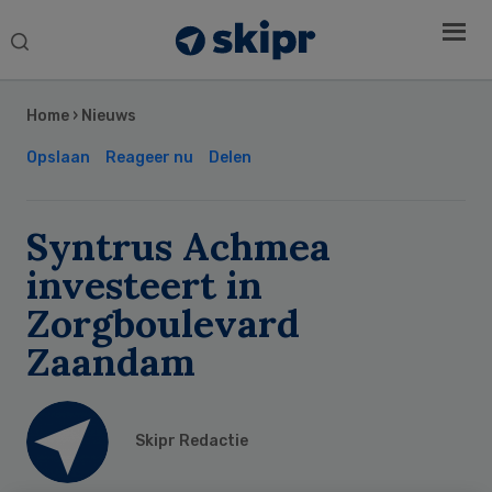
Search
this
Secondary
website
Sidebar
Home
›
Nieuws
Opslaan
Reageer nu
Delen
Syntrus Achmea
investeert in
Zorgboulevard
Zaandam
Skipr Redactie