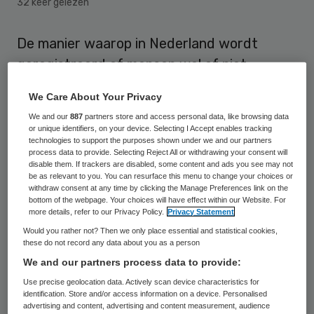
32 keer gelezen
De manier waarop in Nederland wordt
geregistreerd of mensen wel of niet
orgaandonor willen zijn, wordt niet
We Care About Your Privacy
veranderd. Dat schrijft minister Edith
We and our
887
partners store and access personal data, like browsing data
Schippers (Volksgezondheid) dinsdag aan
or unique identifiers, on your device. Selecting I Accept enables tracking
technologies to support the purposes shown under we and our partners
de Tweede Kamer.
process data to provide. Selecting Reject All or withdrawing your consent will
disable them. If trackers are disabled, some content and ads you see may not
be as relevant to you. You can resurface this menu to change your choices or
Donorcodicil
withdraw consent at any time by clicking the Manage Preferences link on the
bottom of the webpage. Your choices will have effect within our Website. For
more details, refer to our Privacy Policy.
Privacy Statement
Mensen die dat willen, kunnen nu uit eigen
Would you rather not? Then we only place essential and statistical cookies,
these do not record any data about you as a person
beweging een donorcodicil invullen. Volgens
We and our partners process data to provide:
de VVD-bewindsvrouw hebben
Use precise geolocation data. Actively scan device characteristics for
onderzoeken aangetoond dat een ander
identification. Store and/or access information on a device. Personalised
advertising and content, advertising and content measurement, audience
donorregistratiesysteem niet tot meer