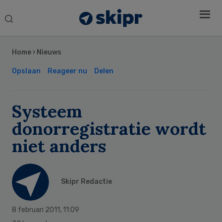
Search
this
Secondary
website
Sidebar
Home
›
Nieuws
Opslaan
Reageer nu
Delen
Systeem
donorregistratie wordt
niet anders
Skipr Redactie
8 februari 2011
,
11:09