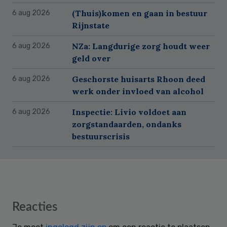
(Thuis)komen en gaan in bestuur
6 aug 2026
Rijnstate
NZa: Langdurige zorg houdt weer
6 aug 2026
geld over
Geschorste huisarts Rhoon deed
6 aug 2026
werk onder invloed van alcohol
Inspectie: Livio voldoet aan
6 aug 2026
zorgstandaarden, ondanks
bestuurscrisis
Reader
Reacties
Interactions