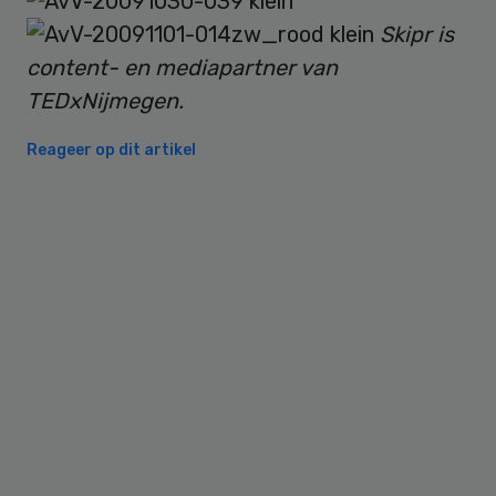
Skipr is
content- en mediapartner van
TEDxNijmegen.
Reageer op dit artikel
Primary
Sidebar