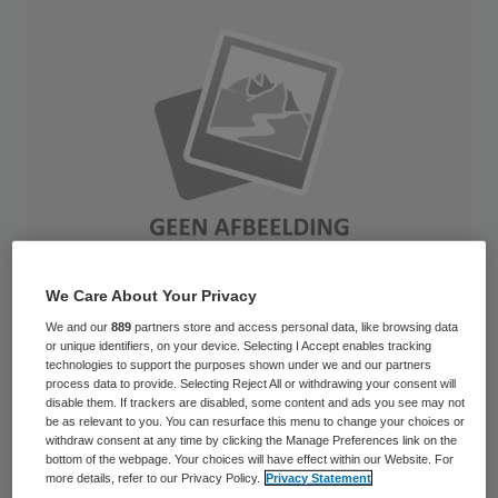
We Care About Your Privacy
We and our
889
partners store and access personal data, like browsing data
or unique identifiers, on your device. Selecting I Accept enables tracking
In aanloop naar het TEDxNijmegen
technologies to support the purposes shown under we and our partners
process data to provide. Selecting Reject All or withdrawing your consent will
evenement dat op 8 april 2013 plaatsvindt
disable them. If trackers are disabled, some content and ads you see may not
be as relevant to you. You can resurface this menu to change your choices or
heeft de organisatie een fotowedstrijd
withdraw consent at any time by clicking the Manage Preferences link on the
bottom of the webpage. Your choices will have effect within our Website. For
uitgeschreven. Door middel van het maken
more details, refer to our Privacy Policy.
Privacy Statement