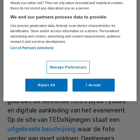
van een zwart wit foto met een ‘touch of
Would you rather not? Then we only place essential and statistical cookies,
these do not record any data about you as a person
red’ dienen deelnemers aan de wedstrijd
We and our partners process data to provide:
een belangrijk moment in het leven vast te
Use precise geolocation data. Actively scan device characteristics for
leggen. Winnaars krijgen onder andere een
identification. Store and/or access information on a device. Personalised
advertising and content, advertising and content measurement, audience
toegangsbewijs voor het evenement.
research and services development.
List of Partners (vendors)
Er zijn vijf categorieën waarin men mee kan
doen aan de wedstrijd. Deze zijn: ‘van
Manage Preferences
conceptie tot geboorte’, ‘van geboorte tot
16’, ‘van 16 tot 40’, ‘van 40 tot 70’ en
Reject All
I Accept
tenslotte ‘van 70 tot 110’. TEDxNijmegen
gebruikt de winnende foto’s bij de fysieke
en digitale aankleding van het evenement.
Op de site van TEDxNijmegen staat een
uitgebreide beschrijving
waar de foto
verder aan moet voldoen. Deelnemers