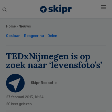
Search
this
Secondary
website
Sidebar
Home
›
Nieuws
Opslaan
Reageer nu
Delen
TEDxNijmegen is op
zoek naar ‘levensfoto’s’
Skipr Redactie
27 februari 2013
,
16:24
20 keer gelezen