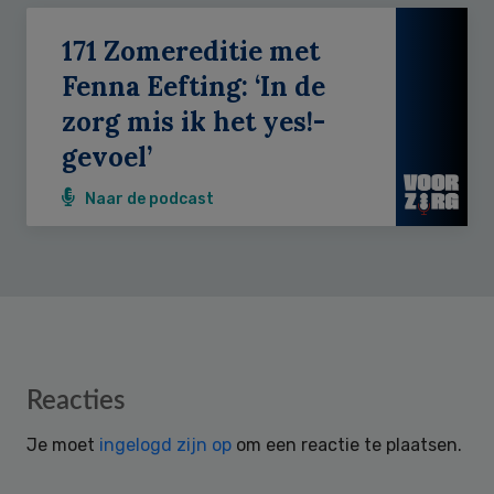
171 Zomereditie met
Fenna Eefting: ‘In de
zorg mis ik het yes!-
gevoel’
Naar de podcast
Reader
Reacties
Interactions
Je moet
ingelogd zijn op
om een reactie te plaatsen.