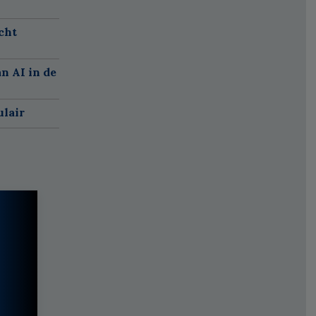
cht
n AI in de
ulair