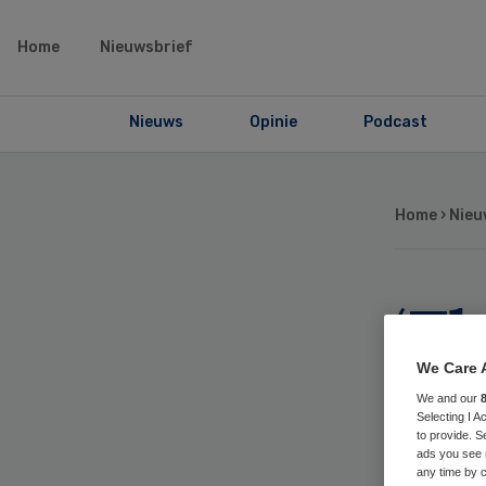
Home
Nieuwsbrief
Nieuws
Opinie
Podcast
Home
›
Nieu
‘T
bev
We Care 
We and our
Selecting I 
bac
to provide. S
ads you see 
any time by c