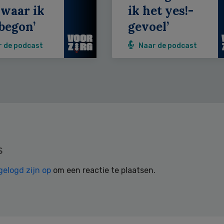
 waar ik
ik het yes!-
begon’
gevoel’
r de podcast
Naar de podcast
s
gelogd zijn op
om een reactie te plaatsen.