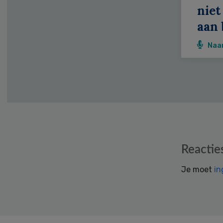
niet
aan 
Naa
Reader
Reactie
Interactions
Je moet
in