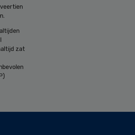
 veertien
n.
altijden
l
altijd zat
anbevolen
P)