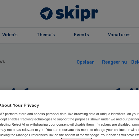
Video’s
Thema’s
Events
Vacatures
ws
Opslaan
Reageer nu
Del
huisbezorgmaalti
atten vaak te ve
About Your Privacy
887
partners store and access personal data, like browsing data or unique identifiers, on your
Accept enables tracking technologies to support the purposes shown under we and our partne
teriën’
electing Reject All or withdrawing your consent will disable them. If trackers are disabled, so
may not be as relevant to you. You can resurface this menu to change your choices or withd
licking the Manage Preferences link on the bottom of the webpage. Your choices will have eff