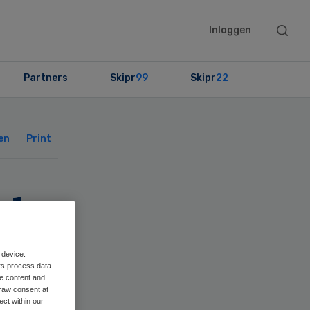
Searc
Inloggen
this
websit
Partners
Skipr
99
Skipr
22
Primary
Sidebar
en
Print
jden
el
 device.
rs process data
me content and
raw consent at
ect within our