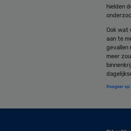
hielden d
onderzoc
Ook wat v
aan te me
gevallen 
meer zou
binnenkri
dagelijk
Reageer op d
Secondary
Sidebar