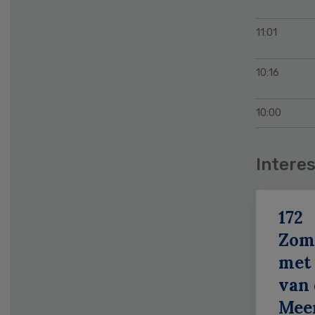
11:01
10:16
10:00
Interes
172
Zom
met 
van 
Meer