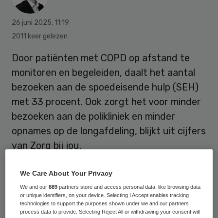
26 juni 2025
,
11:19
2011 keer gelezen
Door patiënten met COPD op afstand te
monitoren en begeleiden, daalt het aantal
bezoeken aan de spoedeisende hulp (SEH)
met 33 procent. Ook zorgt het voor minder
bezoeken aan de polikliniek en minder
opnames op de longafdeling, blijkt uit cijfers
van Zorg bij jou.
We Care About Your Privacy
Vanaf maart 2023 kunnen COPD-patiënten
We and our
889
partners store and access personal data, like browsing data
hybride zorg ontvangen via Zorg bij jou. Dat
or unique identifiers, on your device. Selecting I Accept enables tracking
technologies to support the purposes shown under we and our partners
initiatief van de zeven Santeon-
process data to provide. Selecting Reject All or withdrawing your consent will