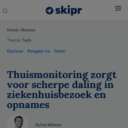
Search
this
Secondary
website
Sidebar
Home
›
Nieuws
Thema:
Tech
Opslaan
Reageer nu
Delen
Thuismonitoring zorgt
voor scherpe daling in
ziekenhuisbezoek en
opnames
Sytse Wilman