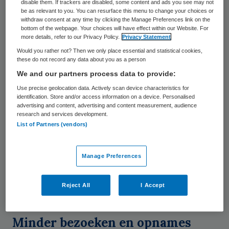
disable them. If trackers are disabled, some content and ads you see may not
ziekenhuizen – waar de cijfers vandaan
be as relevant to you. You can resurface this menu to change your choices or
komen – probeert momenteel als
withdraw consent at any time by clicking the Manage Preferences link on the
bottom of the webpage. Your choices will have effect within our Website. For
zelfstandige coöperatie schaalbare
more details, refer to our Privacy Policy.
Privacy Statement
thuismonitoring op poten te zetten. De
Would you rather not? Then we only place essential and statistical cookies,
these do not record any data about you as a person
patiënten krijgen via een app informatie,
We and our partners process data to provide:
advies en inzicht. Zo krijgen bijvoorbeeld
Use precise geolocation data. Actively scan device characteristics for
patiënten die roken of weinig bewegen daar
identification. Store and/or access information on a device. Personalised
advertising and content, advertising and content measurement, audience
specifieke informatie over. Ook vullen ze op
research and services development.
List of Partners (vendors)
afstand vragenlijsten in en kunnen ze
contact opnemen met een verpleegkundige
in het medisch service centrum. Onlangs
Manage Preferences
sloot Spijkernisse Medisch Centrum als
Reject All
I Accept
eerste niet-Santeon-ziekenhuis
aan.
Minder bezoeken en opnames