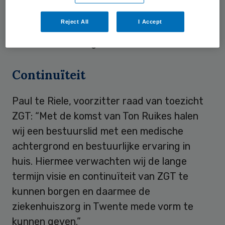
Nijmegen. Hij werkte onder meer als
Reject All
I Accept
officierarts voor het ministerie van Defensie
in het buitenland gewerkt.
Continuïteit
Paul te Riele, voorzitter raad van toezicht
ZGT: “Met de komst van Ton Ruikes halen
wij een bestuurslid met een medische
achtergrond en bestuurlijke ervaring in
huis. Hiermee verwachten wij de lange
termijn visie en continuïteit van ZGT te
kunnen borgen en daarmee de
ziekenhuiszorg in Twente mede vorm te
kunnen geven.”