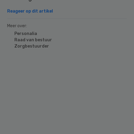
Reageer op dit artikel
Meer over:
Personalia
Raad van bestuur
Zorgbestuurder
Primary
Sidebar