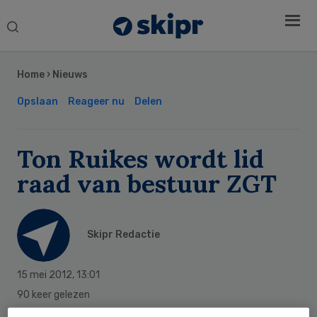
Search
this
Secondary
website
Sidebar
Home
›
Nieuws
Opslaan
Reageer nu
Delen
Ton Ruikes wordt lid
raad van bestuur ZGT
Skipr Redactie
15 mei 2012
,
13:01
90 keer gelezen