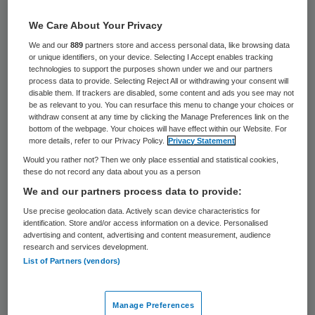
Ton Ruikes treedt per 1 september in dienst
We Care About Your Privacy
bij Ziekenhuisgroep Twente (ZGT) als lid van
We and our
889
partners store and access personal data, like browsing data
de raad van bestuur. Hij wordt onder meer
or unique identifiers, on your device. Selecting I Accept enables tracking
technologies to support the purposes shown under we and our partners
verantwoordelijk voor de portefeuille
process data to provide. Selecting Reject All or withdrawing your consent will
disable them. If trackers are disabled, some content and ads you see may not
kwaliteit en veiligheid. ZGT heeft
be as relevant to you. You can resurface this menu to change your choices or
withdraw consent at any time by clicking the Manage Preferences link on the
ziekenhuizen in Almelo en Hengelo.
bottom of the webpage. Your choices will have effect within our Website. For
more details, refer to our Privacy Policy.
Privacy Statement
Would you rather not? Then we only place essential and statistical cookies,
Ton Ruikes
these do not record any data about you as a person
We and our partners process data to provide:
Ruikes
is momenteel lid van de raad van
Use precise geolocation data. Actively scan device characteristics for
bestuur bij het Lievensberg ziekenhuis in
identification. Store and/or access information on a device. Personalised
advertising and content, advertising and content measurement, audience
Bergen op Zoom. Daarvoor was hij
research and services development.
List of Partners (vendors)
directeur zorg in het
Martini Ziekenhuis
in
Groningen. Ruikes heeft geneeskunde
Manage Preferences
gestudeerd aan de Katholieke Universiteit