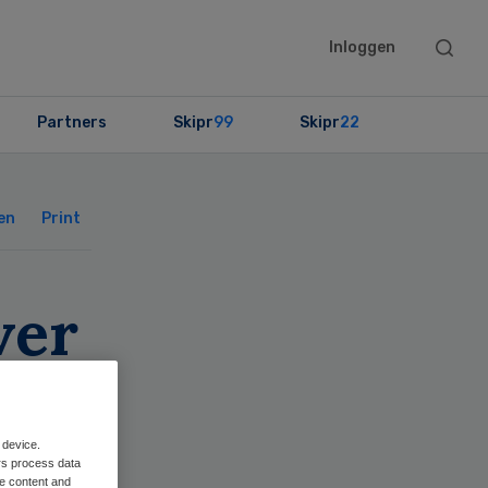
Searc
Inloggen
this
websit
Partners
Skipr
99
Skipr
22
Primary
Sidebar
en
Print
ver
 device.
rs process data
me content and