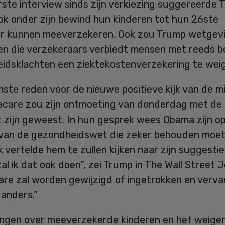
erste interview sinds zijn verkiezing suggereerde
ok onder zijn bewind hun kinderen tot hun 26ste
ar kunnen meeverzekeren. Ook zou Trump wetgevi
aten die verzekeraars verbiedt mensen met reeds 
idsklachten een ziektekostenverzekering te wei
te reden voor de nieuwe positieve kijk van de mil
care zou zijn ontmoeting van donderdag met de 
t zijn geweest. In hun gesprek wees Obama zijn o
 van de gezondheidswet die zeker behouden moe
“Ik vertelde hem te zullen kijken naar zijn suggestie
al ik dat ook doen”, zei Trump in The Wall Street J
re zal worden gewijzigd of ingetrokken en verv
 anders.”
ingen over meeverzekerde kinderen en het weige