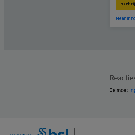
Inschri
Meer inf
Reader
Reactie
Interactions
Je moet
in