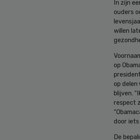
In zijn e
ouders o
levensja
willen l
gezondhe
Voornaams
op Obama
presiden
op delen
blijven. 
respect z
“Obamaca
door iets
De bepal