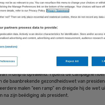
ama
may not be as relevant to you. You can resurface this menu to change your choices or withd
licking the Manage Preferences link on the bottom of the webpage. Your choices will have eff
more details, refer to our Privacy Policy.
Privacy Statement
her not? Then we only place essential and statistical cookies, these do not record any data
r partners process data to provide:
Skipr Redactie
12 november 2016
,
10:41
17 keer gelezen
eolocation data. Actively scan device characteristics for identification. Store and/or access 
onalised advertising and content, advertising and content measurement, audience research 
.
ners (vendors)
mende Amerikaanse president Donald Trump ove
n Obamacare in stand te houden. Dat zei de toek
an het Witte Huis vrijdag in The Wall Street Jour
references
Reject All
I 
 van Trump is opvallend. Tijdens de campagne no
 de baanbrekende gezondheidswet van presiden
erdere malen “een ramp” en dreigde hij de wet ui
n na zijn beëdiging als president.