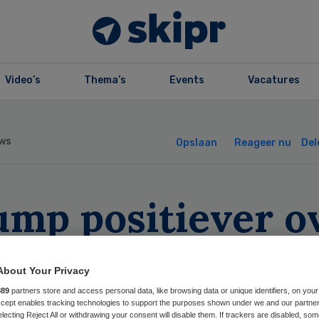
Video’s
Thema’s
Events
Vacatures
ws
Opslaan
Reageer nu
Del
ump positiever o
amacare na
About Your Privacy
tmoeting met
889
partners store and access personal data, like browsing data or unique identifiers, on your
Accept enables tracking technologies to support the purposes shown under we and our partne
electing Reject All or withdrawing your consent will disable them. If trackers are disabled, so