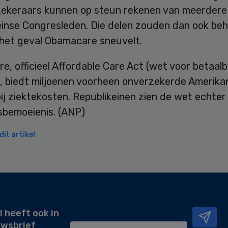
zekeraars kunnen op steun rekenen van meerdere
einse Congresleden. Die delen zouden dan ook be
n het geval Obamacare sneuvelt.
, officieel Affordable Care Act (wet voor betaalb
 biedt miljoenen voorheen onverzekerde Amerika
ij ziektekosten. Republikeinen zien de wet echter 
sbemoeienis. (ANP)
it artikel
l heeft ook in
uwsbrief