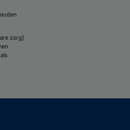
houden
are zorg)
nen
als