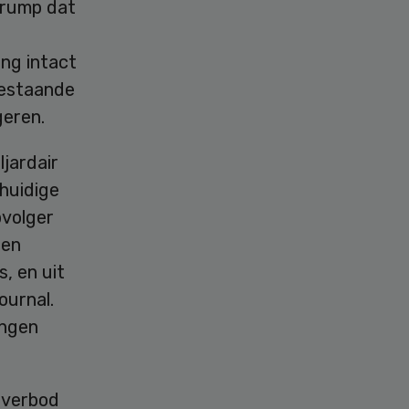
 Trump dat
ng intact
bestaande
geren.
jardair
huidige
pvolger
ten
s, en uit
ournal.
angen
rverbod