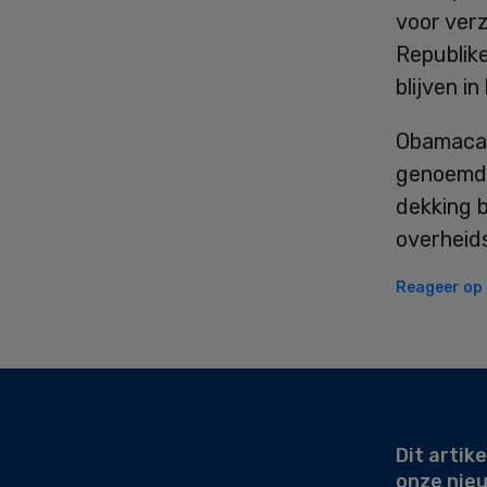
voor ver
Republik
blijven i
Obamacare
genoemd,
dekking b
overheid
Reageer op d
Secondary
Sidebar
Dit artike
onze nie