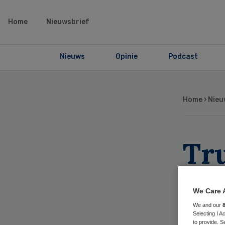
Home
Nieuwsbrief
Nieuws
Opinie
Podcast
Home
›
Nieu
Tr
Ob
We Care 
on
We and our
Selecting I 
to provide. S