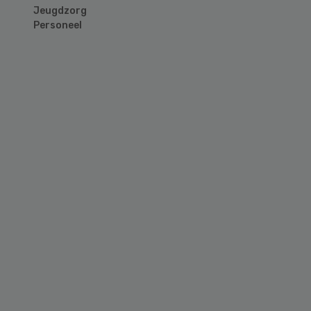
Jeugdzorg
Personeel
Primary
Sidebar