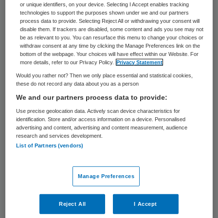
or unique identifiers, on your device. Selecting I Accept enables tracking
aandacht te geven en goed te verzorgen.
technologies to support the purposes shown under we and our partners
process data to provide. Selecting Reject All or withdrawing your consent will
Ook dit is een stijging ten opzichte van
disable them. If trackers are disabled, some content and ads you see may not
be as relevant to you. You can resurface this menu to change your choices or
2015, toen 44 procent van de jeugdwerkers
withdraw consent at any time by clicking the Manage Preferences link on the
klaagde over tijdsgebrek.
bottom of the webpage. Your choices will have effect within our Website. For
more details, refer to our Privacy Policy.
Privacy Statement
Would you rather not? Then we only place essential and statistical cookies,
Het aantal medewerkers in de jeugdzorg
these do not record any data about you as a person
dat kampt met vermoeidheid of burn-out
We and our partners process data to provide:
stijgt eveneens al jaren, aldus
FCB
. In 2017
Use precise geolocation data. Actively scan device characteristics for
identification. Store and/or access information on a device. Personalised
ging het om 20 procent van de
advertising and content, advertising and content measurement, audience
medewerkers, tegenover 9 procent in 2013
research and services development.
List of Partners (vendors)
en 16 procent in 2015. Ondervraagden
geven onder meer aan vermoeid te zijn bij
Manage Preferences
het opstaan en gefrustreerd te zijn door
het werk.
Reject All
I Accept