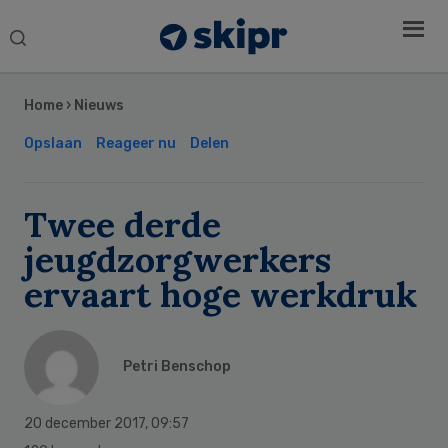
Search
this
Secondary
website
Sidebar
Home
›
Nieuws
Opslaan
Reageer nu
Delen
Twee derde
jeugdzorgwerkers
ervaart hoge werkdruk
Petri Benschop
20 december 2017
,
09:57