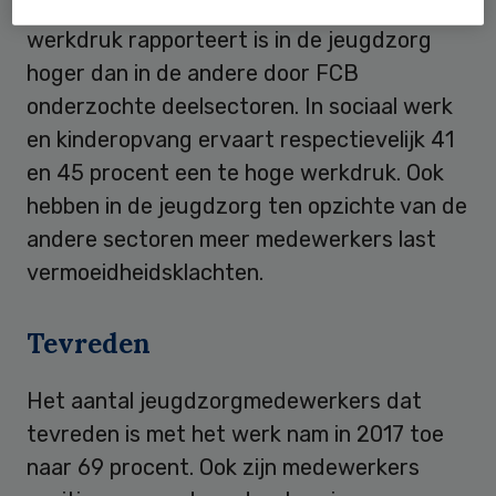
Het aandeel medewerkers dat een hoge
werkdruk rapporteert is in de jeugdzorg
hoger dan in de andere door FCB
onderzochte deelsectoren. In sociaal werk
en kinderopvang ervaart respectievelijk 41
en 45 procent een te hoge werkdruk. Ook
hebben in de jeugdzorg ten opzichte van de
andere sectoren meer medewerkers last
vermoeidheidsklachten.
Tevreden
Het aantal jeugdzorgmedewerkers dat
tevreden is met het werk nam in 2017 toe
naar 69 procent. Ook zijn medewerkers