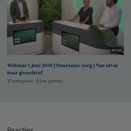
32:08
Webinar 1 juni 2026 | Duurzame zorg | Van afval
naar grondstof
31 weergaven
· 8 jaar geleden
Reader
Reacties