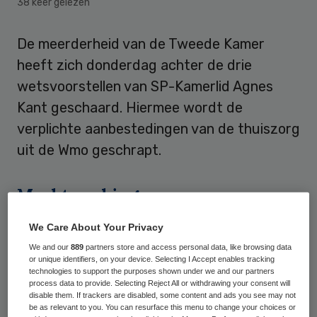
38 keer gelezen
De meerderheid van de Tweede Kamer
heeft zich donderdag achter de drie
wetsvoorstellen van SP-Kamerlid Agnes
Kant geschaard. Hiermee wordt de
verplichte aanbestedingen van de thuiszorg
uit de Wmo geschrapt.
Marktwerking
We Care About Your Privacy
De kabinetten Balkenende hebben volgens
We and our
889
partners store and access personal data, like browsing data
Kant jarenlang de indruk gewekt dat het
or unique identifiers, on your device. Selecting I Accept enables tracking
niet anders kon. Marktwerking was immers
technologies to support the purposes shown under we and our partners
process data to provide. Selecting Reject All or withdrawing your consent will
een opdracht van was van Brussel. Dit bleek
disable them. If trackers are disabled, some content and ads you see may not
be as relevant to you. You can resurface this menu to change your choices or
tijdens de wetbehandeling deze week en