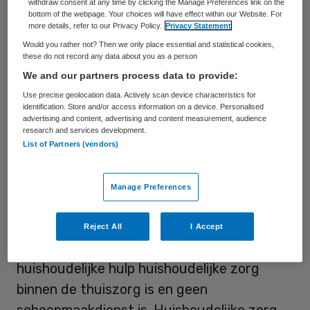
withdraw consent at any time by clicking the Manage Preferences link on the
bottom of the webpage. Your choices will have effect within our Website. For
eerder dit jaar toch anders.
more details, refer to our Privacy Policy.
Privacy Statement
Would you rather not? Then we only place essential and statistical cookies,
these do not record any data about you as a person
Europese regelgeving
We and our partners process data to provide:
aanbestedingspicht
Use precise geolocation data. Actively scan device characteristics for
identification. Store and/or access information on a device. Personalised
advertising and content, advertising and content measurement, audience
Volgens minister Klink van VWS schrijft de
research and services development.
Europese regelgeving in de meeste gevallen
List of Partners (vendors)
voor dat er
verplicht aanbesteed
moet
worden. In deze regelgeving wordt de
Manage Preferences
meeste huishoudelijke verzorging als
schoonmaakwerk gekwalificeerd. Een
Reject All
I Accept
andere zienswijze
is echter dat
huishoudelijke hulp huishoudelijke zorg
binnen de thuiszorg is en geen
schoonmaakdienst is. Huishoudelijke zorg