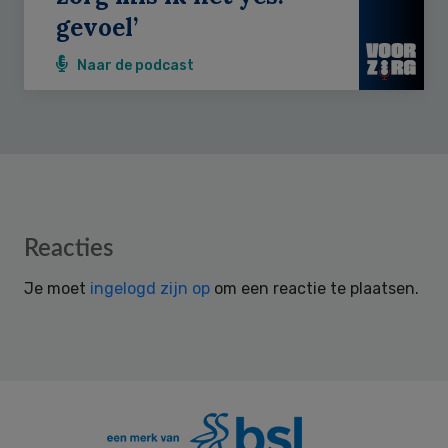
gevoel’
Naar de podcast
Reader
Reacties
Interactions
Je moet
ingelogd zijn op
om een reactie te plaatsen.