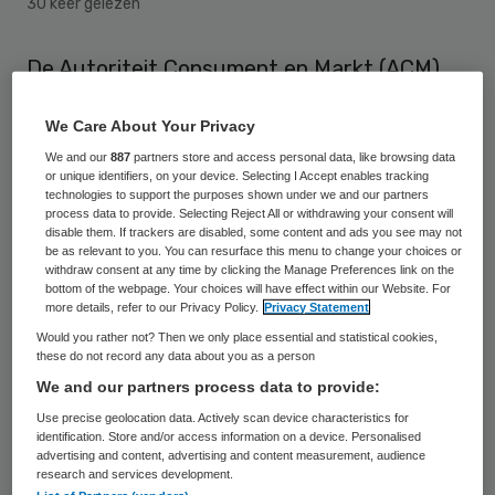
30 keer gelezen
De Autoriteit Consument en Markt (ACM)
heeft de weg vrijgemaakt voor de
We Care About Your Privacy
overname van de huishoudelijke hulp van
We and our
887
partners store and access personal data, like browsing data
Amstelring door TZorg. De marktwaakhond
or unique identifiers, on your device. Selecting I Accept enables tracking
technologies to support the purposes shown under we and our partners
stelt na onderzoek dat de overname niet
process data to provide. Selecting Reject All or withdrawing your consent will
leidt tot mededingingsproblemen.
disable them. If trackers are disabled, some content and ads you see may not
be as relevant to you. You can resurface this menu to change your choices or
withdraw consent at any time by clicking the Manage Preferences link on the
“Vanwege het aanbestedingssysteem van
bottom of the webpage. Your choices will have effect within our Website. For
more details, refer to our Privacy Policy.
Privacy Statement
de gemeenten zal er voldoende
Would you rather not? Then we only place essential and statistical cookies,
concurrentiedruk overblijven op Tzorg”,
these do not record any data about you as a person
stelt ACM
. “Ook na de overname blijven er
We and our partners process data to provide:
voor alle gemeenten voldoende alternatieve
Use precise geolocation data. Actively scan device characteristics for
identification. Store and/or access information on a device. Personalised
aanbieders.”
advertising and content, advertising and content measurement, audience
research and services development.