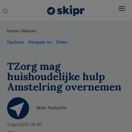
Search
this
Secondary
website
Sidebar
Home
›
Nieuws
Opslaan
Reageer nu
Delen
TZorg mag
huishoudelijke hulp
Amstelring overnemen
Skipr Redactie
5 april 2017
,
09:40