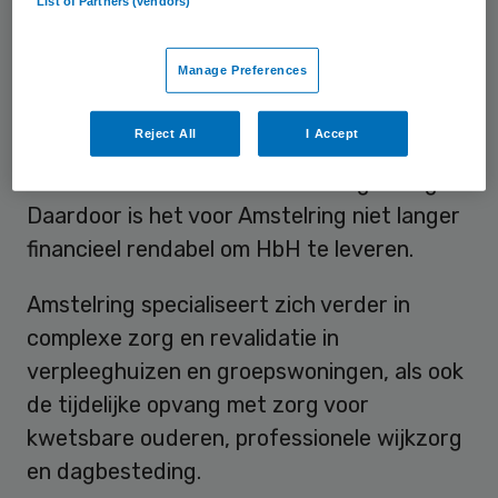
List of Partners (vendors)
TZorg Groep
meldde
op 8 februari dat het
voornemens was de huishoudelijke hulp van
Manage Preferences
Amstelring over te nemen. Als belangrijkste
reden voor het afstoten van de Hulp bij het
Reject All
I Accept
Huishouden (HbH) noemde Amstelring de
afname van klanten door minder gunningen.
Daardoor is het voor Amstelring niet langer
financieel rendabel om HbH te leveren.
Amstelring specialiseert zich verder in
complexe zorg en revalidatie in
verpleeghuizen en groepswoningen, als ook
de tijdelijke opvang met zorg voor
kwetsbare ouderen, professionele wijkzorg
en dagbesteding.