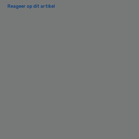
Reageer op dit artikel
Primary
Sidebar