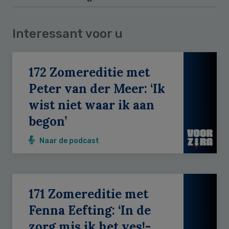
Interessant voor u
172 Zomereditie met
Peter van der Meer: ‘Ik
wist niet waar ik aan
begon’
Naar de podcast
171 Zomereditie met
Fenna Eefting: ‘In de
zorg mis ik het yes!-