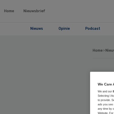
Home
Nieuwsbrief
Nieuws
Opinie
Podcast
Home
›
Nieu
UM
We Care 
ka
We and our
Selecting I 
to provide. S
ads you see 
any time by c
Website. For 