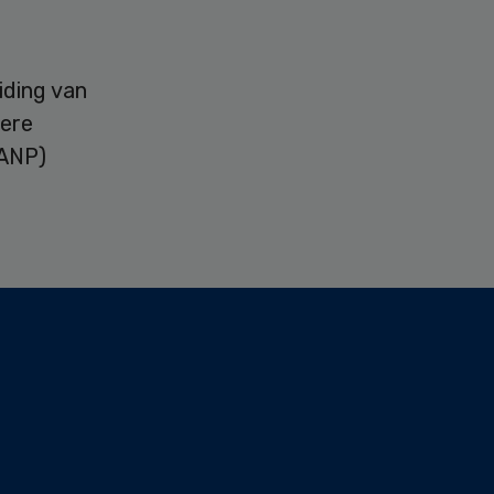
iding van
dere
(ANP)