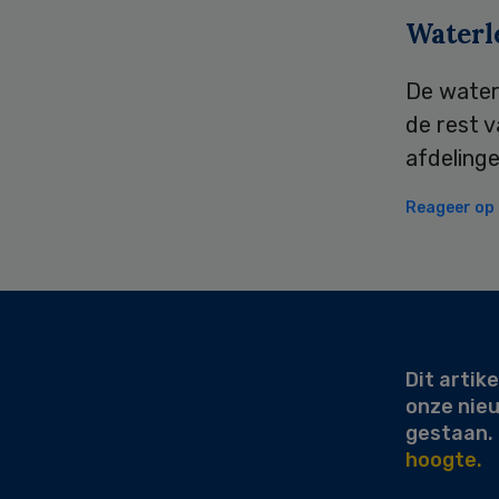
Waterl
De water
de rest 
afdeling
Reageer op d
Secondary
Sidebar
Dit artike
onze nie
gestaan.
hoogte.