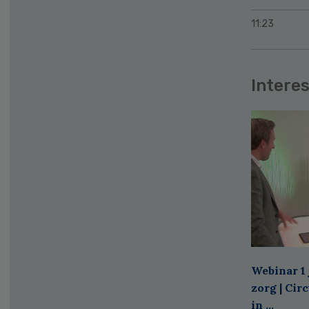
11:23
Interes
Webinar 1 
zorg | Cir
in ...