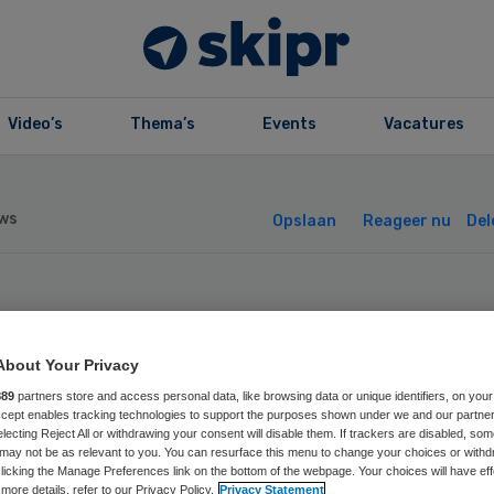
Video’s
Thema’s
Events
Vacatures
ws
Opslaan
Reageer nu
Del
C Groningen
About Your Privacy
mpt met legionel
889
partners store and access personal data, like browsing data or unique identifiers, on your
Accept enables tracking technologies to support the purposes shown under we and our partne
electing Reject All or withdrawing your consent will disable them. If trackers are disabled, so
may not be as relevant to you. You can resurface this menu to change your choices or withd
licking the Manage Preferences link on the bottom of the webpage. Your choices will have eff
more details, refer to our Privacy Policy.
Privacy Statement