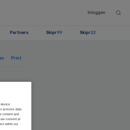
Searc
Inloggen
this
websit
Partners
Skipr
99
Skipr
22
Primary
Sidebar
en
Print
la
 device.
rs process data
me content and
raw consent at
ect within our