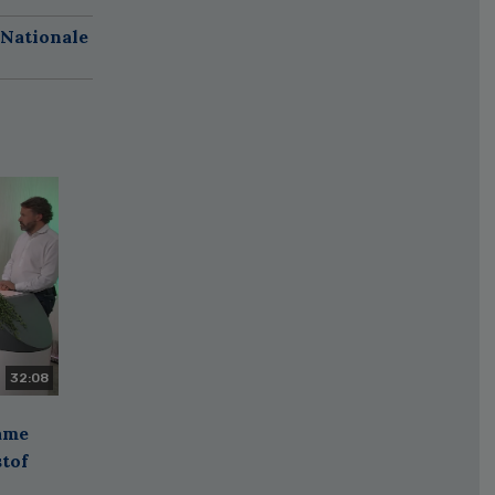
 Nationale
32:08
zame
stof