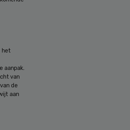
 het
te aanpak.
acht van
 van de
wijt aan