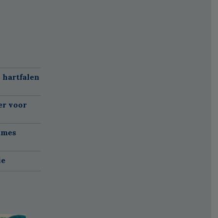
 hartfalen
er voor
ames
ie