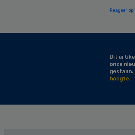
Reageer op d
Secondary
Sidebar
Dit artike
onze nie
gestaan.
hoogte.