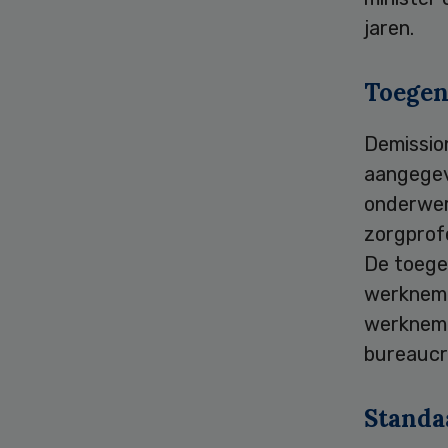
jaren.
Toegen
Demission
aangegeve
onderwerp
zorgprofe
De toege
werkneme
werknemer
bureaucr
Standa