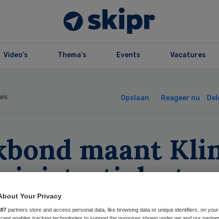
Video’s
Thema’s
Events
Vacatures
ws
Opslaan
Reageer nu
Del
kbond maant Kli
inistratielast n
sabelen
About Your Privacy
887
partners store and access personal data, like browsing data or unique identifiers, on your
Accept enables tracking technologies to support the purposes shown under we and our partne