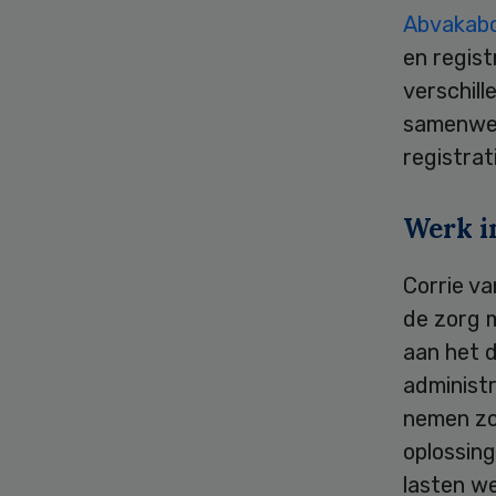
Abvakab
en regist
verschill
samenwerk
registrat
Werk i
Corrie va
de zorg 
aan het 
administr
nemen zo
oplossin
lasten we