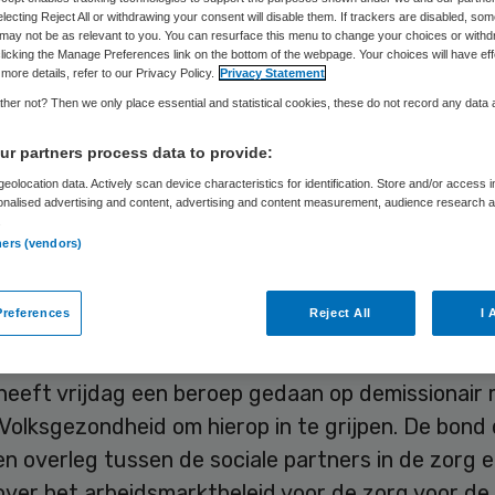
electing Reject All or withdrawing your consent will disable them. If trackers are disabled, so
may not be as relevant to you. You can resurface this menu to change your choices or withd
licking the Manage Preferences link on the bottom of the webpage. Your choices will have eff
Skipr Redactie
4 juni 2010
,
12:47
25 keer gelezen
more details, refer to our Privacy Policy.
Privacy Statement
her not? Then we only place essential and statistical cookies, these do not record any data
r partners process data to provide:
stratielast in de zorg is uit de hand gelopen. Voor
eolocation data. Actively scan device characteristics for identification. Store and/or access 
jke gezondheidszorg heeft de invoering van mark
onalised advertising and content, advertising and content measurement, audience research 
.
t een doorgeschoten administratie- en registratie
ners (vendors)
kbond Abvakabo FNV.
references
Reject All
I 
smarktbeleid zorg
heeft vrijdag een beroep gedaan op demissionair 
 Volksgezondheid om hierop in te grijpen. De bond
en overleg tussen de sociale partners in de zorg 
 over het arbeidsmarktbeleid voor de zorg voor d