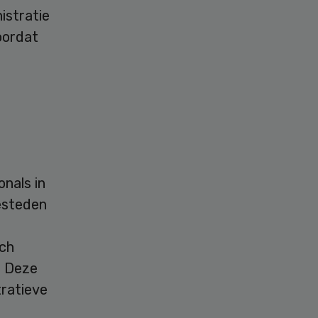
istratie
oordat
nals in
esteden
ich
. Deze
tratieve