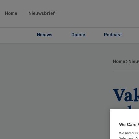
Home
Nieuwsbrief
Nieuws
Opinie
Podcast
Home
›
Nieu
Va
adm
te 
We Care 
We and our
Selecting I 