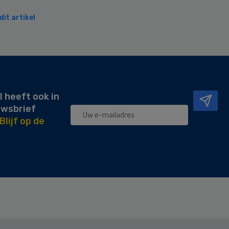
it artikel
l heeft ook in
uwsbrief
Blijf op de