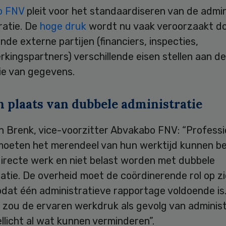
o FNV
pleit voor het standaardiseren van de admin
ratie. De
hoge druk
wordt nu vaak veroorzaakt d
ende externe partijen (financiers, inspecties,
ingspartners) verschillende eisen stellen aan de
ie van gegevens.
n plaats van dubbele administratie
n Brenk, vice-voorzitter Abvakabo FNV: “Professio
moeten het merendeel van hun werktijd kunnen b
directe werk en niet belast worden met dubbele
atie. De overheid moet de coördinerende rol op z
dat één administratieve rapportage voldoende is
g zou de ervaren werkdruk als gevolg van adminis
llicht al wat kunnen verminderen”.