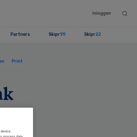
Searc
Inloggen
this
websit
Partners
Skipr
99
Skipr
22
Primary
Sidebar
en
Print
nk
eer
 device.
rs process data