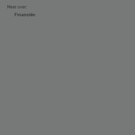
Meer over:
Financiën
Primary
Sidebar