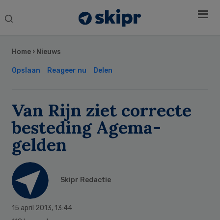
Search
this
Secondary
website
Sidebar
Home
›
Nieuws
Opslaan
Reageer nu
Delen
Van Rijn ziet correcte
besteding Agema-
gelden
Skipr Redactie
15 april 2013
,
13:44