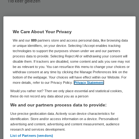
118 keer gelezen
Op een enkel geval na worden de
intensiveringsgelden voor de langdurige
We Care About Your Privacy
zorg correct besteed. Dat heeft
We and our
889
partners store and access personal data, like browsing data
staatssecretaris Martin van Rijn de Tweede
or unique identifiers, on your device. Selecting I Accept enables tracking
technologies to support the purposes shown under we and our partners
Kamer laten weten.
process data to provide. Selecting Reject All or withdrawing your consent will
disable them. If trackers are disabled, some content and ads you see may not
be as relevant to you. You can resurface this menu to change your choices or
Van Rijn reageert hiermee op berichtgeving
withdraw consent at any time by clicking the Manage Preferences link on the
bottom of the webpage. Your choices will have effect within our Website. For
in ondermeer het Algemeen Dagblad over
more details, refer to our Privacy Policy.
Privacy Statement
grootschalig
oneigenlijk gebruik van de
Would you rather not? Then we only place essential and statistical cookies,
these do not record any data about you as a person
zogeheten Agema-gelden
. Deze gelden zijn
We and our partners process data to provide:
bedoeld om meer personeel in de
Use precise geolocation data. Actively scan device characteristics for
verzorging, verpleging en thuiszorg aan het
identification. Store and/or access information on a device. Personalised
advertising and content, advertising and content measurement, audience
werk te zetten, maar worden volgens AD
research and services development.
voor allerlei zaken gebruikt, zoals
extra
List of Partners (vendors)