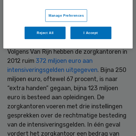
leidinggevenden, managementcursussen en
software
.
Manage Preferences
Reject All
I Accept
Verdeling
Volgens Van Rijn hebben de zorgkantoren in
2012 ruim
372 miljoen euro aan
intensiveringsgelden uitgegeven
. Bijna 250
miljoen euro, oftewel 67 procent, is naar
“extra handen” gegaan, bijna 123 miljoen
euro is besteed aan opleidingen. De
zorgkantoren voeren met drie instellingen
gesprekken over de rechtmatige besteding
van de intensiveringsgelden. In één geval
vordert het zorgkantoor een bedrag van