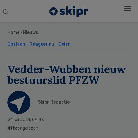
Search
this
Secondary
website
Sidebar
Home
›
Nieuws
Opslaan
Reageer nu
Delen
Vedder-Wubben nieuw
bestuurslid PFZW
Skipr Redactie
24 juli 2014
,
09:43
41 keer gelezen