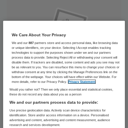
We Care About Your Privacy
We and our
887
partners store and access personal data, like browsing data
or unique identifiers, on your device. Selecting I Accept enables tracking
technologies to support the purposes shown under we and our partners
process data to provide. Selecting Reject All or withdrawing your consent will
disable them. If trackers are disabled, some content and ads you see may not
be as relevant to you. You can resurface this menu to change your choices or
withdraw consent at any time by clicking the Manage Preferences link on the
bottom of the webpage. Your choices will have effect within our Website. For
more details, refer to our Privacy Policy.
Privacy Statement
Would you rather not? Then we only place essential and statistical cookies,
Ria Vedder-Wubben is gekozen als
these do not record any data about you as a person
bestuurslid van het Pensioenfonds Zorg en
We and our partners process data to provide:
Welzijn (PFZW). Zij is het eerste
Use precise geolocation data. Actively scan device characteristics for
identification. Store and/or access information on a device. Personalised
rechtstreeks gekozen bestuurslid van
advertising and content, advertising and content measurement, audience
research and services development.