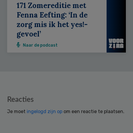
171 Zomereditie met
Fenna Eefting: ‘In de
zorg mis ik het yes!-
gevoel’
Naar de podcast
Reader
Reacties
Interactions
Je moet
ingelogd zijn op
om een reactie te plaatsen.