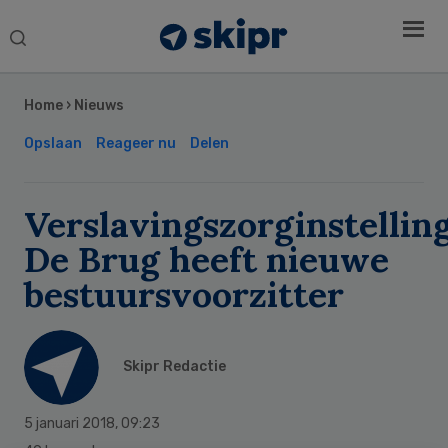
Search
this
Secondary
website
Sidebar
Home
›
Nieuws
Opslaan
Reageer nu
Delen
Verslavingszorginstellin
De Brug heeft nieuwe
bestuursvoorzitter
Skipr Redactie
5 januari 2018
,
09:23