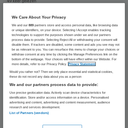
49 keer gelezen
Dominee Van den Bosch is de nieuwe
We Care About Your Privacy
bestuursvoorzitter van De Brug, ggz-
We and our
889
partners store and access personal data, like browsing data
or unique identifiers, on your device. Selecting I Accept enables tracking
instelling voor verslavingszorg in Katwijk
technologies to support the purposes shown under we and our partners
process data to provide. Selecting Reject All or withdrawing your consent will
aan Zee. Hij volgt dominee Borsje op, die
disable them. If trackers are disabled, some content and ads you see may not
be as relevant to you. You can resurface this menu to change your choices or
negen jaar het bestuur voorzat.
withdraw consent at any time by clicking the Manage Preferences link on the
bottom of the webpage. Your choices will have effect within our Website. For
more details, refer to our Privacy Policy.
Privacy Statement
Borsje was predikant in de Katwijkse PKN.
Would you rather not? Then we only place essential and statistical cookies,
Zijn opvolger is ook predikant binnen de
these do not record any data about you as a person
Hervormde Gemeente Katwijk aan Zee.
We and our partners process data to provide:
Use precise geolocation data. Actively scan device characteristics for
De Brug is 23 jaar geleden opgericht op
identification. Store and/or access information on a device. Personalised
advertising and content, advertising and content measurement, audience
initiatief van Katwijkse huisartsen in nauwe
research and services development.
List of Partners (vendors)
samenwerking met dominee Glashouwer,
die destijds predikant was in Katwijk.