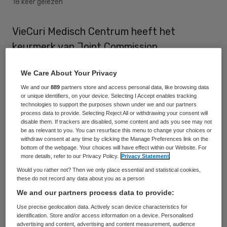
18 keer gelezen
VieCuri Medisch Centrum heeft het
keurmerk van Joint Commission
International (JCI) ontvangen voor de
We Care About Your Privacy
kwaliteit en veiligheid van zorg. De JCI is
We and our
889
partners store and access personal data, like browsing data
een onafhankelijke organisatie die
or unique identifiers, on your device. Selecting I Accept enables tracking
technologies to support the purposes shown under we and our partners
wereldwijd zorginstellingen toetst.
process data to provide. Selecting Reject All or withdrawing your consent will
disable them. If trackers are disabled, some content and ads you see may not
De JCI nam bij VieCuri onder meer de
be as relevant to you. You can resurface this menu to change your choices or
withdraw consent at any time by clicking the Manage Preferences link on the
medicatieveiligheid, voorlichting aan
bottom of the webpage. Your choices will have effect within our Website. For
more details, refer to our Privacy Policy.
Privacy Statement
patiënten, beperking van het risico van
Would you rather not? Then we only place essential and statistical cookies,
infecties en correcte identificatie van
these do not record any data about you as a person
patiënten onder de loep. Daarnaast ook
We and our partners process data to provide:
zaken als onderhoud van (medische)
Use precise geolocation data. Actively scan device characteristics for
identification. Store and/or access information on a device. Personalised
apparatuur, inrichting en beheer van de
advertising and content, advertising and content measurement, audience