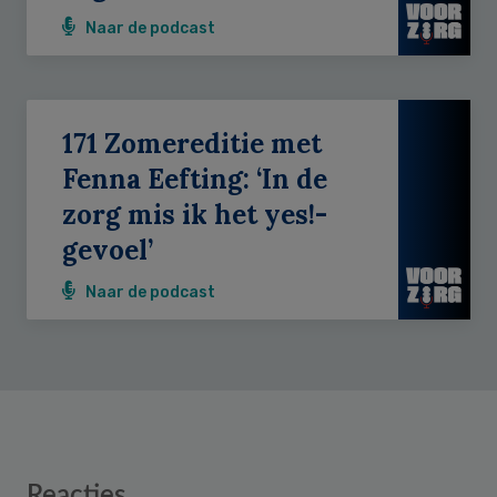
Naar de podcast
171 Zomereditie met
Fenna Eefting: ‘In de
zorg mis ik het yes!-
gevoel’
Naar de podcast
Reader
Reacties