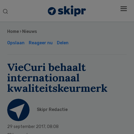
Search
this
Secondary
website
Sidebar
Home
›
Nieuws
Opslaan
Reageer nu
Delen
VieCuri behaalt
internationaal
kwaliteitskeurmerk
Skipr Redactie
29 september 2017
,
08:08