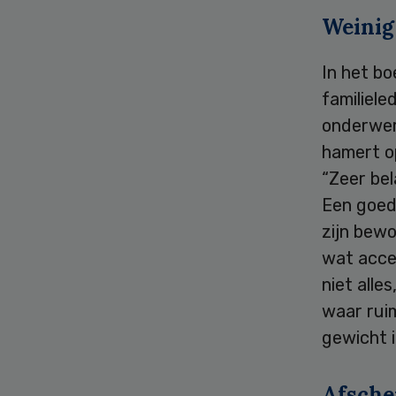
Weinig
In het b
familiel
onderwerp
hamert op
“Zeer bel
Een goed
zijn bewo
wat accep
niet alle
waar ruim
gewicht i
Afsche