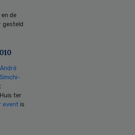
 en de
r
gesteld
2010
André
Simchi-
t
Huis ter
r event
is