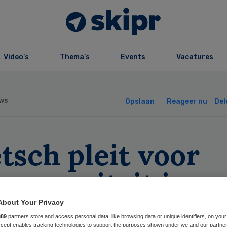
Video’s
Thema’s
Events
Vacatures
ws
Opslaan
Reageer nu
Del
tsch pleit voor
rcapaciteit in
rpleeghuizen
About Your Privacy
889
partners store and access personal data, like browsing data or unique identifiers, on your
Accept enables tracking technologies to support the purposes shown under we and our partne