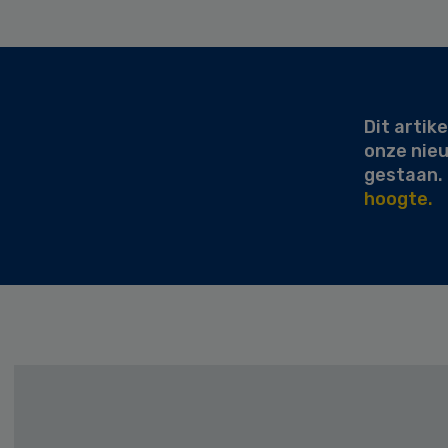
Secondary
Sidebar
Dit artike
onze nie
gestaan.
hoogte.