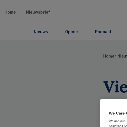
Home
Nieuwsbrief
Nieuws
Opinie
Podcast
Home
›
Nieu
Vie
ove
ve
We Care 
We and our
Selecting I 