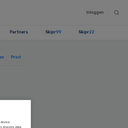
Searc
Inloggen
this
websit
Partners
Skipr
99
Skipr
22
Primary
Sidebar
en
Print
 device.
rs process data