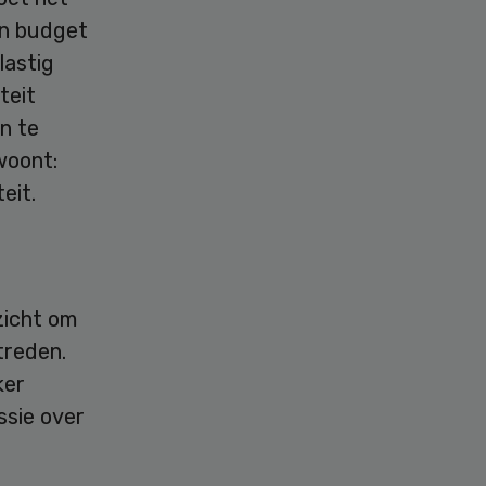
un budget
lastig
teit
n te
woont:
eit.
zicht om
treden.
ker
ssie over