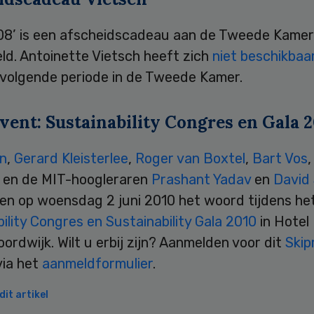
08’ is een afscheidscadeau aan de Tweede Kamer
ld. Antoinette Vietsch heeft zich
niet beschikbaa
 volgende periode in de Tweede Kamer.
vent: Sustainability Congres en Gala 
an
,
Gerard Kleisterlee
,
Roger van Boxtel
,
Bart Vos
,
en de MIT-hoogleraren
Prashant Yadav
en
David 
en op woensdag 2 juni 2010 het woord tijdens he
ility Congres en Sustainability Gala 2010
in Hotel 
oordwijk. Wilt u erbij zijn? Aanmelden voor dit
Skip
via het
aanmeldformulier
.
it artikel