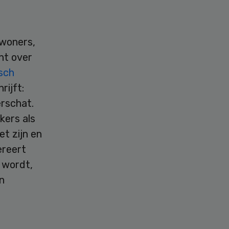
ewoners,
nt over
sch
rijft:
erschat.
kers als
t zijn en
ereert
d wordt,
n