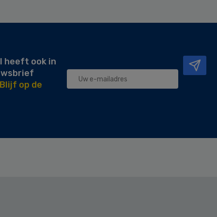
l heeft ook in
uwsbrief
Blijf op de