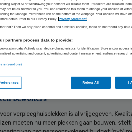
electing Reject All or withdrawing your consent will disable them. If trackers are disabled, so
may not be as relevant to you. You can resurface this menu to change your choices or withd
licking the Manage Preferences link on the bottom of the webpage. Your choices will have eff
Skipr Redactie
22 april 2010
,
08:58
39 keer gelezen
more details, refer to our Privacy Policy.
Privacy Statement
her not? Then we only place essential and statistical cookies, these do not record any data
r partners process data to provide:
d CDA-kamerlid Antoinette Vietsch pleit voor een
eolocation data. Actively scan device characteristics for identification. Store and/or access 
iteit aan verpleeghuisplekken. Alleen dan kan
onalised advertising and content, advertising and content measurement, audience research 
.
ring plaatsmaken voor vraagsturing, stelt ze in 
ners (vendors)
uote 208’, een bundeling van uitspraken in en ove
huizen.
references
Reject All
I 
zen bewoners
oor verpleeghuisplekken is al vrijgegeven. Kwalit
izen moeten nu meer plekken gaan bouwen, stelt 
nvoering van het persoonsvolgend budget (pvb) m