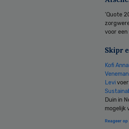
‘Quote 2
zorgwere
voor een
Skipr e
Kofi Ann
Veneman
Levi
voer
Sustainab
Duin in N
mogelijk 
Reageer op d