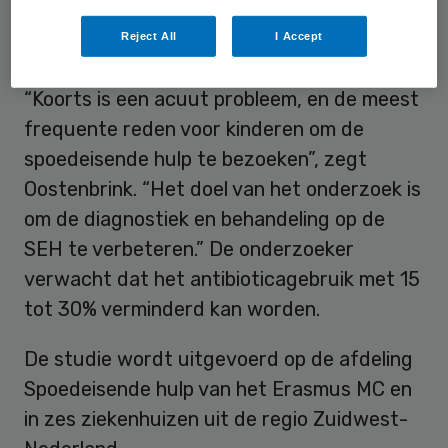
gevoelig voor antibiotica, terwijl ze wel vaak
Reject All
I Accept
worden voorgeschreven.”
“Koorts is een acuut probleem, en de meest
frequente reden voor kinderen om de
spoedeisende hulp te bezoeken”, zegt
Oostenbrink. “Het doel van het onderzoek is
om de diagnostiek en behandeling op de
SEH te verbeteren.” De onderzoeker
verwacht dat het antibioticagebruik met 15
tot 30% verminderd kan worden.
De studie wordt uitgevoerd op de afdeling
Spoedeisende hulp van het Erasmus MC en
in zes ziekenhuizen uit de regio Zuidwest-