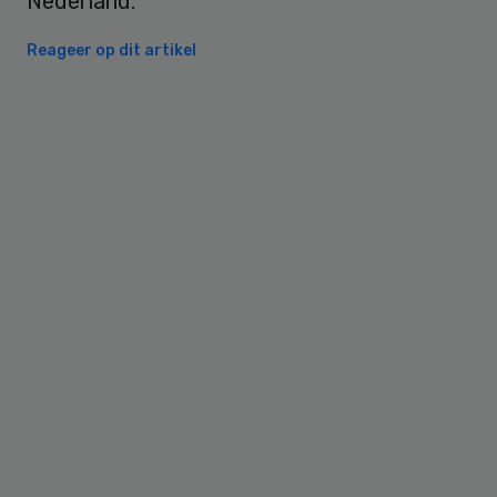
Nederland.
Reageer op dit artikel
Primary
Sidebar