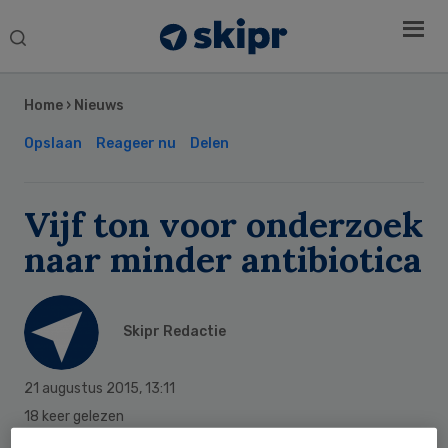
Search
this
Secondary
website
Sidebar
Home
›
Nieuws
Opslaan
Reageer nu
Delen
Vijf ton voor onderzoek
naar minder antibiotica
Skipr Redactie
21 augustus 2015
,
13:11
18 keer gelezen