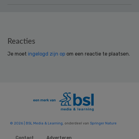
Reader
Reacties
Interactions
Je moet
ingelogd zijn op
om een reactie te plaatsen.
© 2026 | BSL Media & Learning
, onderdeel van
Springer Nature
Contact
Adverteren