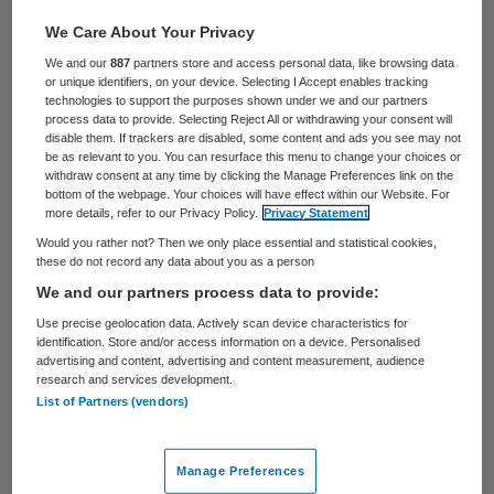
Rianne Oostenbrink gaat onderzoek doen
We Care About Your Privacy
naar het verminderen van antibiotica bij
We and our
887
partners store and access personal data, like browsing data
or unique identifiers, on your device. Selecting I Accept enables tracking
kinderen met koorts op de spoedeisende
technologies to support the purposes shown under we and our partners
process data to provide. Selecting Reject All or withdrawing your consent will
hulp. Zij heeft hiervoor een subsidie van
disable them. If trackers are disabled, some content and ads you see may not
ruim 550.000 euro ontvangen van het
be as relevant to you. You can resurface this menu to change your choices or
withdraw consent at any time by clicking the Manage Preferences link on the
ZonMW-programma Goed Gebruik
bottom of the webpage. Your choices will have effect within our Website. For
more details, refer to our Privacy Policy.
Privacy Statement
Geneesmiddelen en het Innovatiefonds
Would you rather not? Then we only place essential and statistical cookies,
Zorgverzekeraars.
these do not record any data about you as a person
We and our partners process data to provide:
Bij kinderen tot vijf jaar met koorts zijn lage
Use precise geolocation data. Actively scan device characteristics for
identification. Store and/or access information on a device. Personalised
luchtweginfecties, zoals longontsteking, de
advertising and content, advertising and content measurement, audience
meest voorkomende reden om antibiotica
research and services development.
List of Partners (vendors)
voor te schrijven. Oostenbrink: “Maar het
overgrote deel van deze infecties wordt
Manage Preferences
veroorzaakt door virussen, en die zijn niet