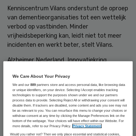
Kenniscentrum Vilans onderstunt de oproep
van dementieorganisaties tot een wettelijk
verbod op vastbinden. Minder
vrijheidsbeperking kan, leidt niet tot meer
incidenten en werkt beter, stelt Vilans.
Alzheimer Nederland, Innovatiekring
Dementie en LOC deden hun oproep tot een
We Care About Your Privacy
wettelijk verbod
in een open brief aan de
We and our
889
partners store and access personal data, like browsing data
Tweede Kamer. Die behandelt het
or unique identifiers, on your device. Selecting I Accept enables tracking
wetsvoorstel Zorg en Dwang. Deze wet
technologies to support the purposes shown under we and our partners
process data to provide. Selecting Reject All or withdrawing your consent will
moet mensen met dementie beschermen
disable them. If trackers are disabled, some content and ads you see may not
be as relevant to you. You can resurface this menu to change your choices or
tegen onnodige vrijheidsbeperking. Volgens
withdraw consent at any time by clicking the Manage Preferences link on the
bottom of the webpage. Your choices will have effect within our Website. For
de dementieorganisaties biedt het huidige
more details, refer to our Privacy Policy.
Privacy Statement
wetsvoorstel onvoldoende bescherming
Would you rather not? Then we only place essential and statistical cookies,