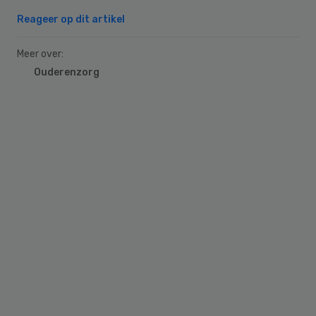
Reageer op dit artikel
Meer over:
Ouderenzorg
Primary
Sidebar