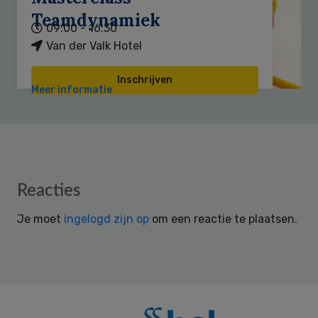
Teamdynamiek
09:00 - 16:30
Van der Valk Hotel
Inschrijven
Meer informatie
Reader
Reacties
Interactions
Je moet
ingelogd zijn op
om een reactie te plaatsen.