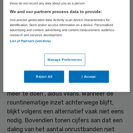
these do not record any data about you as a person
aan mensen met dementie. Fixeren werkt
We and our partners process data to provide:
averechts en brengt ernstige schade toe
Use precise geolocation data. Actively scan device characteristics for
aan de gezondheid en kwaliteit van leven.
identification. Store and/or access information on a device. Personalised
advertising and content, advertising and content measurement, audience
research and services development.
Routine
List of Partners (vendors)
Volgens Vilans worden onrustbanden in de
Manage Preferences
ouderenzorg veelal routinematig ingezet.
“Niemand weet meer waarom de band is
Reject All
I Accept
ingesteld en wat het risico is om dit niet
meer te doen”, aldus Vilans. Wanneer de
rountinematige inzet achterwege blijft,
blijkt volgens een alternatief vaak niet eens
nodig. Bovendien tonen cijfers aan dat een
daling van het aantal onrustbanden niet