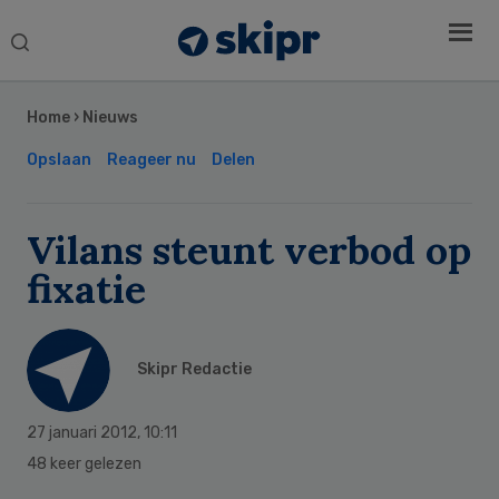
Search
this
Secondary
website
Sidebar
Home
›
Nieuws
Opslaan
Reageer nu
Delen
Vilans steunt verbod op
fixatie
Skipr Redactie
27 januari 2012
,
10:11
48 keer gelezen