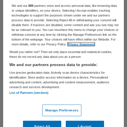
We and our
889
partners store and access personal data, like browsing data
Frits Visser stopt als lid van de raad van
or unique identifiers, on your device. Selecting I Accept enables tracking
bestuur van de Stichting
technologies to support the purposes shown under we and our partners
process data to provide. Selecting Reject All or withdrawing your consent will
IJsselmeerziekenhuizen. Hij treedt per 1
disable them. If trackers are disabled, some content and ads you see may not
be as relevant to you. You can resurface this menu to change your choices or
december 2012 terug.
withdraw consent at any time by clicking the Manage Preferences link on the
bottom of the webpage. Your choices will have effect within our Website. For
more details, refer to our Privacy Policy.
Privacy Statement
Na de overname van de
Would you rather not? Then we only place essential and statistical cookies,
IJsselmeerziekenhuizen door MC Groep in
these do not record any data about you as a person
februari 2009 bestond de raad van bestuur
We and our partners process data to provide:
uit drie personen. De organisatie stelt dat
Use precise geolocation data. Actively scan device characteristics for
identification. Store and/or access information on a device. Personalised
inmiddels een volgende fase is aangebroken
advertising and content, advertising and content measurement, audience
research and services development.
die ook om een andere inrichting van de
List of Partners (vendors)
raad van bestuur vraagt. Dit maakt het niet
meer noodzakelijk om een driehoofdige raad
Manage Preferences
van bestuur te hebben en is reden voor de
heer Visser om zijn functie neer te leggen.
Reject All
I Accept