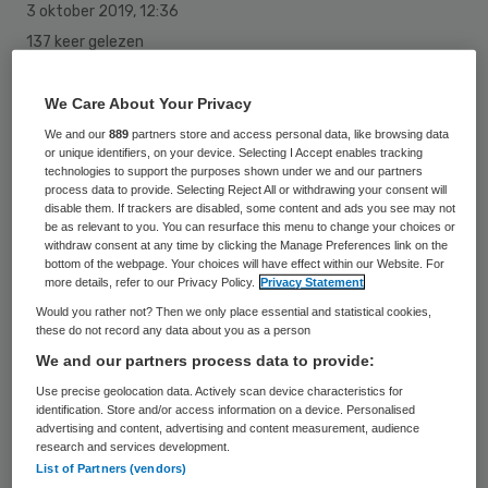
3 oktober 2019
,
12:36
137 keer gelezen
Ernst Hoette draagt begin komend jaar zijn
We Care About Your Privacy
functie van voorzitter Raad van Bestuur
We and our
889
partners store and access personal data, like browsing data
or unique identifiers, on your device. Selecting I Accept enables tracking
van GGZ Rivierduinen over aan een nog
technologies to support the purposes shown under we and our partners
process data to provide. Selecting Reject All or withdrawing your consent will
nader te bepalen opvolger. Dit in verband
disable them. If trackers are disabled, some content and ads you see may not
be as relevant to you. You can resurface this menu to change your choices or
met zijn naderende pensionering.
withdraw consent at any time by clicking the Manage Preferences link on the
bottom of the webpage. Your choices will have effect within our Website. For
more details, refer to our Privacy Policy.
Privacy Statement
Hoette trad in 2018 aan als opvolger van
Would you rather not? Then we only place essential and statistical cookies,
Marjolein ten Kroode. Hij was eerder onder
these do not record any data about you as a person
meer vicevoorzitter Raad van Bestuur van
We and our partners process data to provide:
Amphia Ziekenhuis in Breda en voorzitter
Use precise geolocation data. Actively scan device characteristics for
identification. Store and/or access information on a device. Personalised
van de Raad van Bestuur van GGz Breburg.
advertising and content, advertising and content measurement, audience
research and services development.
Zijn aanstelling bij
GGZ Rivierduinen
was op
List of Partners (vendors)
interim-basis en komt dus in 2020 tot een