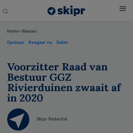
Search
this
Secondary
website
Sidebar
Home
›
Nieuws
Opslaan
Reageer nu
Delen
Voorzitter Raad van
Bestuur GGZ
Rivierduinen zwaait af
in 2020
Skipr Redactie