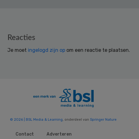
Reader
Reacties
Interactions
Je moet
ingelogd zijn op
om een reactie te plaatsen.
© 2026 | BSL Media & Learning
, onderdeel van
Springer Nature
Contact
Adverteren