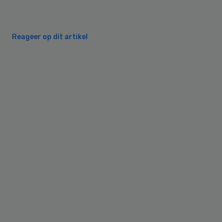
Reageer op dit artikel
Primary
Sidebar