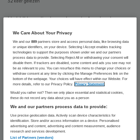
32 keer gelezen
Het VU medisch centrum in Amsterdam
behandelt voorlopig geen nieuwe
We Care About Your Privacy
genderpatiënten en transgenders. Het
We and our
889
partners store and access personal data, like browsing data
ziekenhuis zegt te weinig budget te krijgen
or unique identifiers, on your device. Selecting I Accept enables tracking
technologies to support the purposes shown under we and our partners
van zorgverzekeraars, zo meldt de NOS.
process data to provide. Selecting Reject All or withdrawing your consent will
disable them. If trackers are disabled, some content and ads you see may not
be as relevant to you. You can resurface this menu to change your choices or
Dit jaar krijgt het ziekenhuis drie miljoen
withdraw consent at any time by clicking the Manage Preferences link on the
bottom of the webpage. Your choices will have effect within our Website. For
euro van zorgverzekeraars voor de
more details, refer to our Privacy Policy.
Privacy Statement
behandeling van nieuwe genderpatiënten,
Would you rather not? Then we only place essential and statistical cookies,
these do not record any data about you as a person
maar het ziekenhuis zegt zeker tien miljoen
We and our partners process data to provide:
nodig te hebben. “Ons budget is nu
Use precise geolocation data. Actively scan device characteristics for
ontoereikend”, aldus een woordvoerder
identification. Store and/or access information on a device. Personalised
advertising and content, advertising and content measurement, audience
tegenover de
NOS
.
research and services development.
Vorige maand sprak het VUmc al de vrees
List of Partners (vendors)