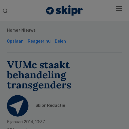
Search
this
Secondary
website
Sidebar
Home
›
Nieuws
Opslaan
Reageer nu
Delen
VUMc staakt
behandeling
transgenders
Skipr Redactie
5 januari 2014
,
10:37