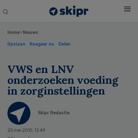
Search
this
Secondary
website
Sidebar
Home
›
Nieuws
Opslaan
Reageer nu
Delen
VWS en LNV
onderzoeken voeding
in zorginstellingen
Skipr Redactie
25 mei 2010
,
13:49