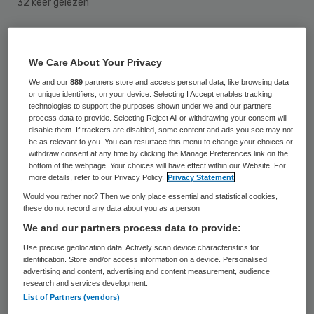
32 keer gelezen
VWS laat samen met het ministerie van
Landbouw, Natuur en Voedselkwaliteit
We Care About Your Privacy
(LNV) onderzoek doen naar de effecten van
We and our
889
partners store and access personal data, like browsing data
or unique identifiers, on your device. Selecting I Accept enables tracking
goede voeding en een betere ambiance bij
technologies to support the purposes shown under we and our partners
process data to provide. Selecting Reject All or withdrawing your consent will
maaltijden in zorginstellingen. Minister
disable them. If trackers are disabled, some content and ads you see may not
be as relevant to you. You can resurface this menu to change your choices or
Gerda Verburg van LNV geeft donderdag
withdraw consent at any time by clicking the Manage Preferences link on the
een toelichting op het onderzoek, zo liet
bottom of the webpage. Your choices will have effect within our Website. For
more details, refer to our Privacy Policy.
Privacy Statement
het ministerie van VWS dinsdag weten.
Would you rather not? Then we only place essential and statistical cookies,
these do not record any data about you as a person
We and our partners process data to provide:
Effectmeting
Use precise geolocation data. Actively scan device characteristics for
identification. Store and/or access information on a device. Personalised
Het onderzoek genaamd De Genietende
advertising and content, advertising and content measurement, audience
research and services development.
Groene Tafel wordt gehouden in
List of Partners (vendors)
zorginstelling De Watersteeg
in Veghel en