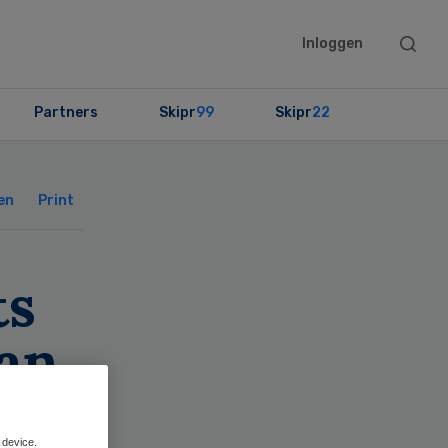
Searc
Inloggen
this
websit
Partners
Skipr
99
Skipr
22
Primary
Sidebar
en
Print
ts
van
 device.