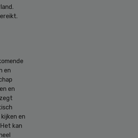
land.
reikt.
rkomende
n en
schap
gen en
 zegt
tisch
kijken en
? Het kan
heel