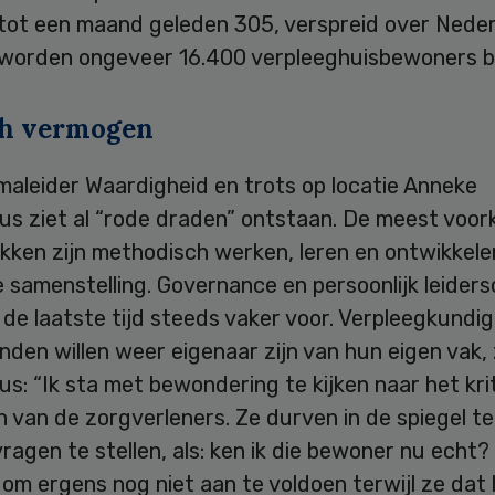
tot een maand geleden 305, verspreid over Neder
worden ongeveer 16.400 verpleeghuisbewoners be
ch vermogen
aleider Waardigheid en trots op locatie Anneke
us ziet al “rode draden” ontstaan. De meest voo
kken zijn methodisch werken, leren en ontwikkele
 samenstelling. Governance en persoonlijk leider
de laatste tijd steeds vaker voor. Verpleegkundi
den willen weer eigenaar zijn van hun eigen vak,
s: “Ik sta met bewondering te kijken naar het kri
van de zorgverleners. Ze durven in de spiegel te 
vragen te stellen, als: ken ik die bewoner nu echt
 om ergens nog niet aan te voldoen terwijl ze dat 