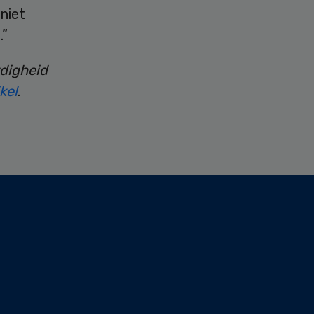
niet
.”
digheid
kel
.