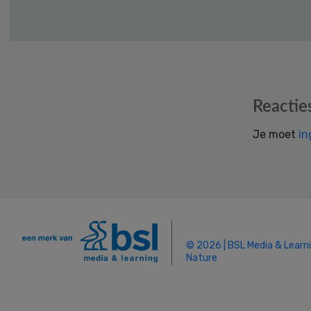
Reader
Reactie
Interactions
Je moet
in
© 2026 | BSL Media & Learn
Nature