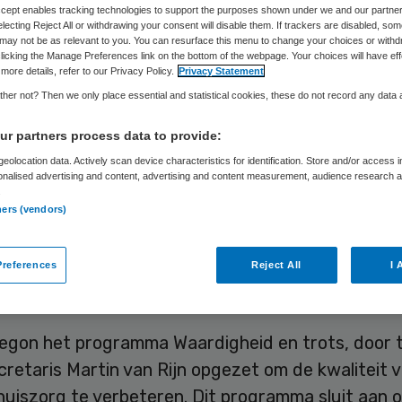
rpleeghuisbewon
Accept enables tracking technologies to support the purposes shown under we and our partne
electing Reject All or withdrawing your consent will disable them. If trackers are disabled, so
may not be as relevant to you. You can resurface this menu to change your choices or withd
licking the Manage Preferences link on the bottom of the webpage. Your choices will have eff
more details, refer to our Privacy Policy.
Privacy Statement
her not? Then we only place essential and statistical cookies, these do not record any data
Carina van Aartsen
18 februari 2020
,
15:50
1728 keer gel
r partners process data to provide:
eolocation data. Actively scan device characteristics for identification. Store and/or access 
l 633 verpleeghuislocaties doen mee aan het pro
onalised advertising and content, advertising and content measurement, audience research 
.
id en trots of opvolger Waardigheid en trots op l
ners (vendors)
ogramma’s hebben 40.000 verpleeghuisbewoners b
geveer een derde van het aantal cliënten in Nede
references
Reject All
I 
huiszorg ontvangt.
begon het programma Waardigheid en trots, door 
retaris Martin van Rijn opgezet om de kwaliteit 
huiszorg te verbeteren. Dit programma sluit aan 