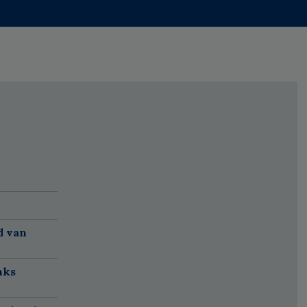
d van
nks