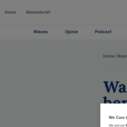
Home
Nieuwsbrief
Nieuws
Opinie
Podcast
Home
›
Nieu
Wa
be
de
We Care 
We and our