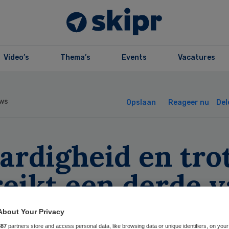
Video’s
Thema’s
Events
Vacatures
ws
Opslaan
Reageer nu
Del
ardigheid en tro
reikt een derde 
About Your Privacy
887
partners store and access personal data, like browsing data or unique identifiers, on your