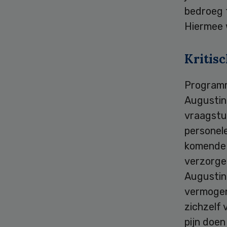
bedroeg 
Hiermee 
Kritis
Programm
Augustin
vraagstu
personele
komende 
verzorgen
Augustinu
vermogen 
zichzelf 
pijn doen