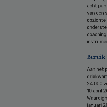
acht punt
van een s
opzichte 
ondersteu
coaching,
instrumen
Bereik
Aan het 
driekwar
24.000 v
10 april
Waardighe
januari 