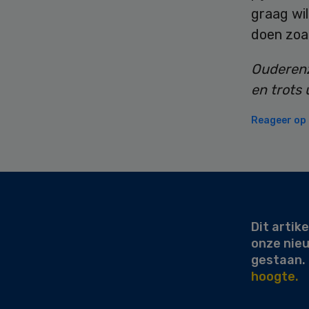
graag wil
doen zoal
Ouderenz
en trots
Reageer op d
Secondary
Sidebar
Dit artike
onze nie
gestaan.
hoogte.