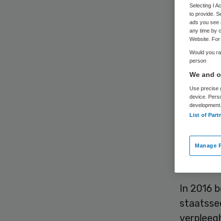
ve
Selecting I 
to provide. S
ads you see 
any time by c
Website. For 
Would you rat
person
We and ou
Use precise g
In totaa
device. Pers
development
Waardighe
List of Part
Beide pr
dat is on
Manage P
verpleeg
In 2016 
staatssec
verpleeg