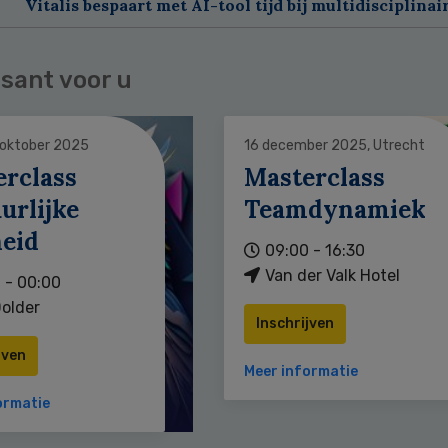
Vitalis bespaart met AI-tool tijd bij multidisciplinai
sant voor u
 oktober 2025
16 december 2025, Utrecht
erclass
Masterclass
urlijke
Teamdynamiek
heid
09:00 - 16:30
Van der Valk Hotel
 - 00:00
older
Inschrijven
jven
Meer informatie
ormatie