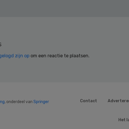
s
gelogd zijn op
om een reactie te plaatsen.
Contact
Advertere
ing
, onderdeel van
Springer
Het l