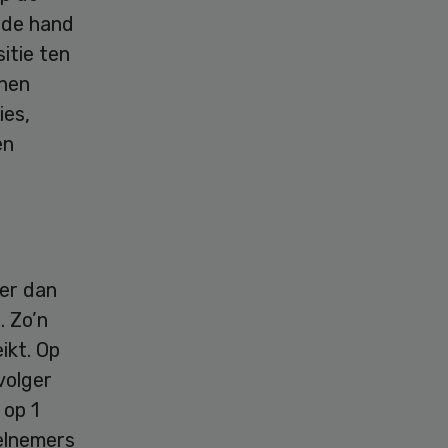
 de hand
itie ten
nnen
ies,
en
er dan
. Zo’n
ikt. Op
volger
 op 1
eelnemers