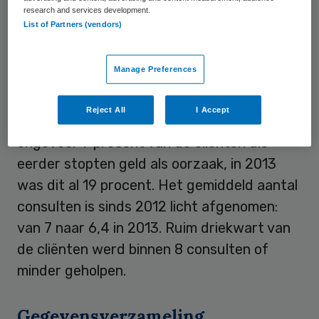
research and services development.
List of Partners (vendors)
Financiën
Manage Preferences
Verder valt op dat financiën steeds vaker
een reden zijn om het behandelcontact
Reject All
I Accept
voortijdig af te breken. Noemde in 2009
ongeveer 7 procent van de cliënten die
eerder stopten geld als oorzaak, in 2013
was dit al 19 procent. Het gemiddeld aantal
consulten is sinds 2012 licht afgenomen:
van 7 naar 6,4 in 2013. Ruim driekwart van
de cliënten werd binnen 8 consulten of
minder geholpen.
Gegevensverzameling