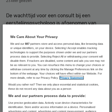
23 keer gelezen
De wachttijd voor een consult bij een
eerstelijnspsycholoog is afgenomen van
twintig dagen in 2012 naar vijftien dagen in
We Care About Your Privacy
2013. Dat blijkt uit de jaarcijfers 2013 van
We and our
887
partners store and access personal data, like browsing data
NIVEL Zorgregistraties.
or unique identifiers, on your device. Selecting I Accept enables tracking
technologies to support the purposes shown under we and our partners
Nivel signaleert behalve de dalende
process data to provide. Selecting Reject All or withdrawing your consent will
disable them. If trackers are disabled, some content and ads you see may not
wachttijd dat het percentage cliënten met
be as relevant to you. You can resurface this menu to change your choices or
withdraw consent at any time by clicking the Manage Preferences link on the
stemmingsproblemen (angst en depressie)
bottom of the webpage. Your choices will have effect within our Website. For
more details, refer to our Privacy Policy.
Privacy Statement
toeneemt: van 24 procent in 2009 tot 65
Would you rather not? Then we only place essential and statistical cookies,
procent in 2013. Aan de andere kant neemt
these do not record any data about you as a person
het percentage cliënten met aanpassings-
We and our partners process data to provide:
of verwerkingsproblemen sterk af: van 23
Use precise geolocation data. Actively scan device characteristics for
identification. Store and/or access information on a device. Personalised
procent in 2009 tot 3 procent in 2013.
advertising and content, advertising and content measurement, audience