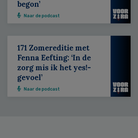
begon’
Naar de podcast
171 Zomereditie met
Fenna Eefting: ‘In de
zorg mis ik het yes!-
gevoel’
Naar de podcast