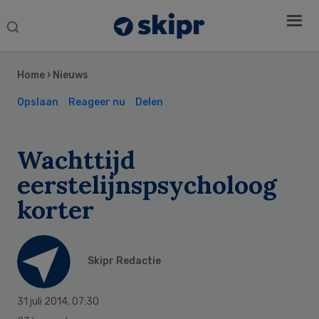
Search
this
Secondary
website
Sidebar
Home
›
Nieuws
Opslaan
Reageer nu
Delen
Wachttijd
eerstelijnspsycholoog
korter
Skipr Redactie
31 juli 2014
,
07:30