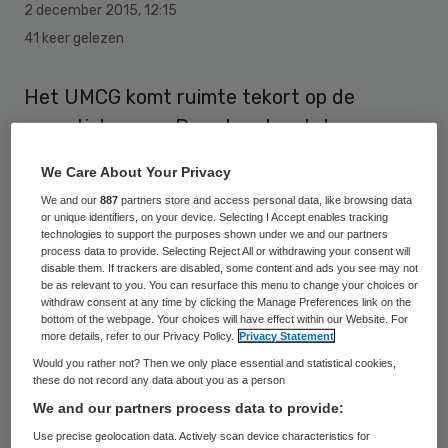
2 december 2015
,
12:15
41 keer gelezen
Het UMCG komt ruimte tekort op de
operatiekamers. Daardoor loopt de
wachttijd voor kankeroperaties op, zo
We Care About Your Privacy
meldt het Dagblad van het Noorden
We and our
887
partners store and access personal data, like browsing data
(DVHN). Voor een aantal zeldzame kankers
or unique identifiers, on your device. Selecting I Accept enables tracking
technologies to support the purposes shown under we and our partners
is het UMCG het enige operatiecentrum
process data to provide. Selecting Reject All or withdrawing your consent will
disable them. If trackers are disabled, some content and ads you see may not
voor een groot deel van Nederland.
be as relevant to you. You can resurface this menu to change your choices or
withdraw consent at any time by clicking the Manage Preferences link on the
bottom of the webpage. Your choices will have effect within our Website. For
Het ziekenhuis neemt een aantal
more details, refer to our Privacy Policy.
Privacy Statement
maatregelen tegen het ruimtegebrek. Zo
Would you rather not? Then we only place essential and statistical cookies,
these do not record any data about you as a person
gaan chirurgen oncologische operaties
We and our partners process data to provide:
doen in andere ziekenhuizen en ruimt het
Use precise geolocation data. Actively scan device characteristics for
UMCG meer uren in de huidige 29