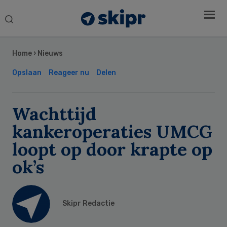
Search
this
Secondary
website
Sidebar
Home
›
Nieuws
Opslaan
Reageer nu
Delen
Wachttijd
kankeroperaties UMCG
loopt op door krapte op
ok’s
Skipr Redactie