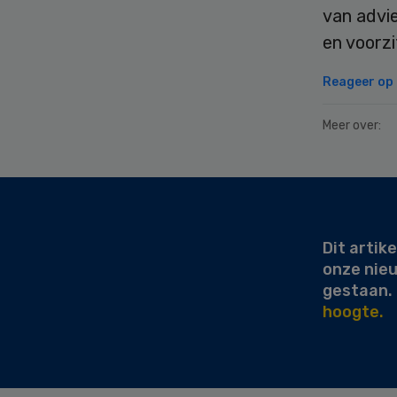
van advie
en voorzi
Reageer op d
Meer over:
Secondary
Sidebar
Dit artike
onze nie
gestaan.
hoogte.