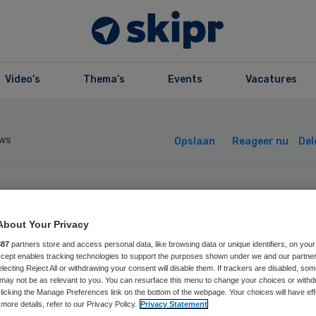
Video’s
Thema’s
Events
Vacatures
ws
Opslaan
Reageer nu
Del
nder Blaauw
About Your Privacy
rzitter rvt
887
partners store and access personal data, like browsing data or unique identifiers, on your
Accept enables tracking technologies to support the purposes shown under we and our partne
electing Reject All or withdrawing your consent will disable them. If trackers are disabled, so
rslavingszorg No
may not be as relevant to you. You can resurface this menu to change your choices or withd
licking the Manage Preferences link on the bottom of the webpage. Your choices will have eff
more details, refer to our Privacy Policy.
Privacy Statement