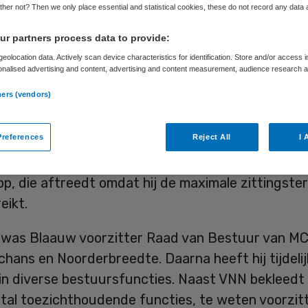
derland
her not? Then we only place essential and statistical cookies, these do not record any data
r partners process data to provide:
eolocation data. Actively scan device characteristics for identification. Store and/or access 
onalised advertising and content, advertising and content measurement, audience research 
Skipr Redactie
26 september 2019
,
10:02
237 keer geleze
.
ners (vendors)
references
Reject All
I 
laauw is per 1 oktober 2019 voorzitter van de ra
 van Verslavingszorg Noord Nederland. Blaauw vol
p, die aftreedt omdat hij de maximale zittingster
eikt.
 was Blaauw voorzitter Raad van Bestuur van MC
hans en Noorderbreedte. Daarna heeft hij tijdelij
in diverse bestuursfuncties. Naast VNN bekleedt 
tal toezichthoudende functies, te weten voorzit