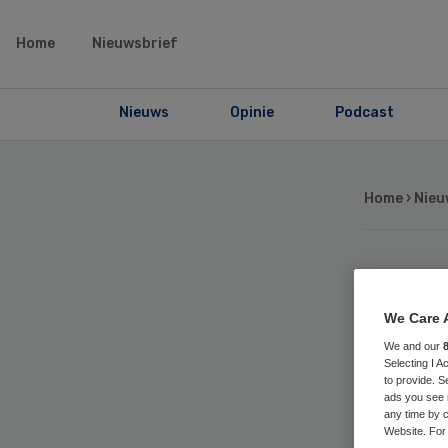
Home
Nieuwsbrief
Nieuws
Opinie
Podcast
Home
›
Nieu
Wa
We Care 
voo
We and our
Selecting I 
to provide. S
Ve
ads you see 
any time by c
Website. For 