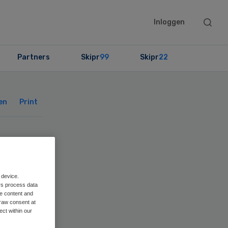
Searc
Inloggen
this
websit
Partners
Skipr
99
Skipr
22
Primary
Sidebar
en
Print
 device.
rs process data
me content and
ord
raw consent at
ect within our