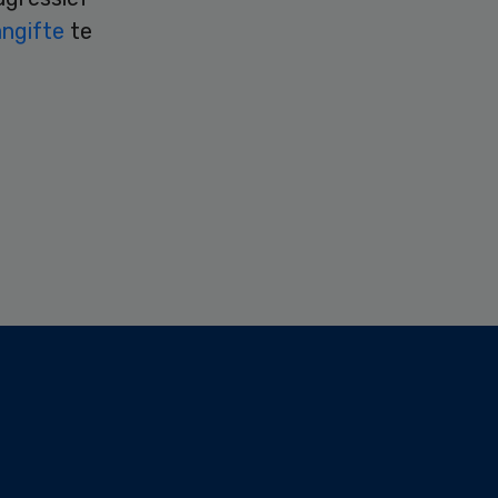
angifte
te