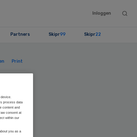
Searc
Inloggen
this
websit
Partners
Skipr
99
Skipr
22
Primary
Sidebar
en
Print
is
 device.
n
rs process data
me content and
raw consent at
ect within our
 about you as a