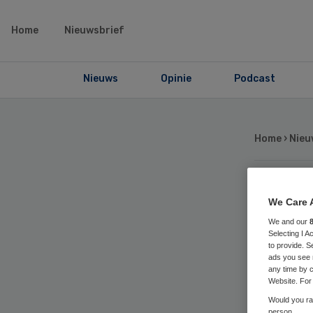
Home
Nieuwsbrief
Nieuws
Opinie
Podcast
Home
›
Nieu
We
We Care 
We and our
ve
Selecting I 
to provide. S
ads you see 
any time by c
aso
Website. For 
Would you rat
person