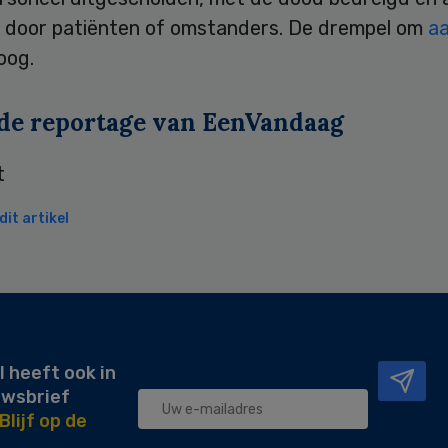
 door patiënten of omstanders. De drempel om
a
oog.
 de reportage van EenVandaag
it artikel
l heeft ook in
uwsbrief
Blijf op de