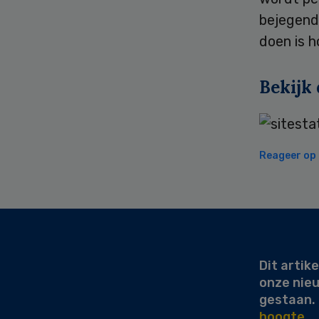
bejegend
doen is h
Bekijk
Reageer op d
Secondary
Sidebar
Dit artike
onze nie
gestaan.
hoogte.