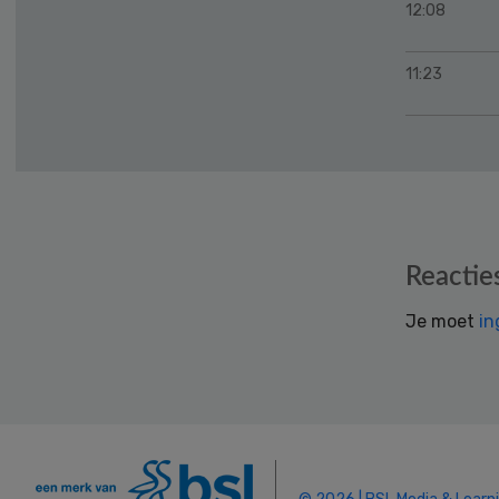
12:08
11:23
Reader
Reactie
Interactions
Je moet
in