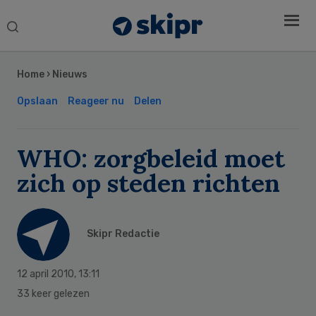
Search
this
Secondary
website
Sidebar
Home
›
Nieuws
Opslaan
Reageer nu
Delen
WHO: zorgbeleid moet
zich op steden richten
Skipr Redactie
12 april 2010
,
13:11
33 keer gelezen