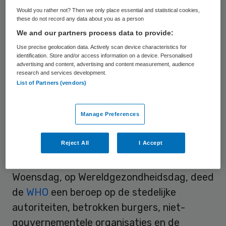
jaar geleden leefde nog maar 40 procent
Would you rather not? Then we only place essential and statistical cookies,
these do not record any data about you as a person
van de wereldbevolking in steden. De
We and our partners process data to provide:
stadsbevolking groeit in landen met lage
Use precise geolocation data. Actively scan device characteristics for
inkomens het snelst. Het kostte 130 jaar
identification. Store and/or access information on a device. Personalised
advertising and content, advertising and content measurement, audience
voordat de bevolking van Londen groeide
research and services development.
List of Partners (vendors)
van een miljoen naar acht miljoen. Dezelfde
groei nam in Bangkok maar 45 jaar in beslag
Manage Preferences
en in Seoul slechts 25 jaar.
Reject All
I Accept
Gezondheidsproblemen steden
Woensdag, op Wereldgezondheidsdag, deed
de
WHO
een beroep op de stedelijke
autoriteiten, betrokken burgers, niet-
gouvernementele organisaties en de