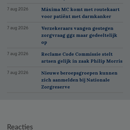
Máxima MC komt met routekaart
7 aug 2026
voor patiënt met darmkanker
Verzekeraars vangen gestegen
7 aug 2026
zorgvraag ggz maar gedeeltelijk
op
Reclame Code Commissie stelt
7 aug 2026
artsen gelijk in zaak Philip Morris
Nieuwe beroepsgroepen kunnen
7 aug 2026
zich aanmelden bij Nationale
Zorgreserve
Reader
Reacties