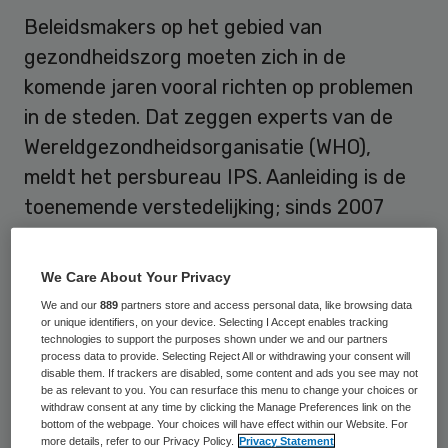
Beleidsmakers op het gebied van
gezondheidszorg moeten zich in de
komende jaren vooral richten op problemen
in de steden. Dat zeggen experts van de
Wereldgezondheidsorganisatie (WHO),
meldt het persbureau IPS. Aanleiding is de
toenemende verstedelijking; sinds 2007
leeft de meerderheid van de
wereldbevolking in steden.
We Care About Your Privacy
We and our
889
partners store and access personal data, like browsing data
or unique identifiers, on your device. Selecting I Accept enables tracking
Groeiende stadsbevolking
technologies to support the purposes shown under we and our partners
process data to provide. Selecting Reject All or withdrawing your consent will
disable them. If trackers are disabled, some content and ads you see may not
Naar verwachting woont in 2030 zo’n 60
be as relevant to you. You can resurface this menu to change your choices or
withdraw consent at any time by clicking the Manage Preferences link on the
procent van de wereldbevolking in steden.
bottom of the webpage. Your choices will have effect within our Website. For
Tegen 2050 zal dat 70 procent zijn. Dertig
more details, refer to our Privacy Policy.
Privacy Statement