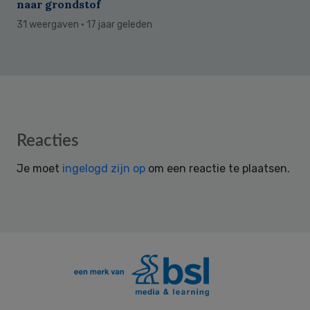
naar grondstof
31 weergaven
· 17 jaar geleden
Reader
Reacties
Interactions
Je moet
ingelogd zijn op
om een reactie te plaatsen.