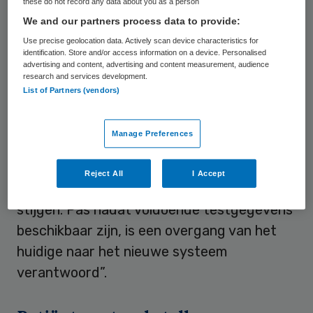
these do not record any data about you as a person
noodzakelijk is. Hierin moeten de laatste
We and our partners process data to provide:
wetenschappelijke ontwikkelingen zijn
Use precise geolocation data. Actively scan device characteristics for
identification. Store and/or access information on a device. Personalised
opgenomen. Daarnaast moet er volgens
advertising and content, advertising and content measurement, audience
research and services development.
Wiegel
tijd worden ingepland in het
List of Partners (vendors)
verbetertraject voor het testen van de
financiële effecten.
ZN
: “Een systeem dat
Manage Preferences
niet voldoende is getest, kan
onverantwoorde risico’s met zich
Reject All
I Accept
meebrengen waardoor kosten onnodig
stijgen. Pas nadat voldoende testgegevens
beschikbaar zijn, is een overgang van het
huidige naar het nieuwe systeem
verantwoord”.