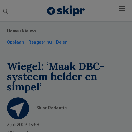
Search
this
Secondary
website
Sidebar
Home
›
Nieuws
Opslaan
Reageer nu
Delen
Wiegel: ‘Maak DBC-
systeem helder en
simpel’
Skipr Redactie
3 juli 2009
,
13:58