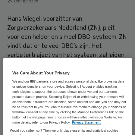
29 keer gelezen
Hans Wiegel, voorzitter van
Zorgverzekeraars Nederland (ZN), pleit
voor een helder en simpel DBC-systeem. ZN
vindt dat er te veel DBC’s zijn. Het
verbetertraject van het systeem zal leiden
tot minder DBC’s. Wiegel zei tijdens het
jubileumcongres van DBC Onderhoud de
We Care About Your Privacy
ontwikkelingen rondom het DBC-systeem
We and our
887
partners store and access personal data, like browsing data
or unique identifiers, on your device. Selecting I Accept enables tracking
positief te vinden.
technologies to support the purposes shown under we and our partners
process data to provide. Selecting Reject All or withdrawing your consent will
disable them. If trackers are disabled, some content and ads you see may not
be as relevant to you. You can resurface this menu to change your choices or
Testgegevens van groot belang
withdraw consent at any time by clicking the Manage Preferences link on the
bottom of the webpage. Your choices will have effect within our Website. For
more details, refer to our Privacy Policy.
Privacy Statement
Wiegel wil dat er heldere producten komen
Would you rather not? Then we only place essential and statistical cookies,
die kunnen aangeven welke behandeling