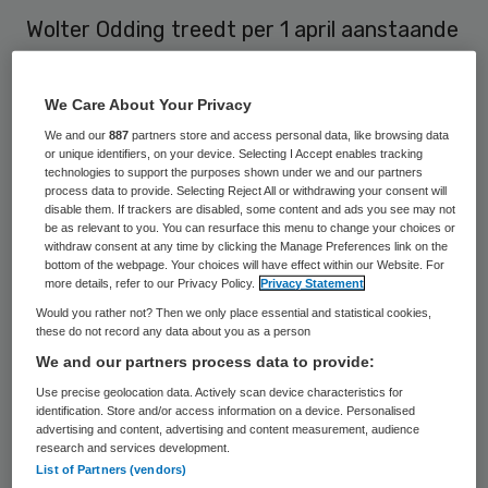
Wolter Odding treedt per 1 april aanstaande
in dienst bij de Ziekenhuisgroep Twente
(ZGT) als lid van de raad van bestuur (rvb).
We Care About Your Privacy
Hij volgt Ton Ruikes op, die voorzitter van
We and our
887
partners store and access personal data, like browsing data
or unique identifiers, on your device. Selecting I Accept enables tracking
de raad van bestuur is geworden.
technologies to support the purposes shown under we and our partners
process data to provide. Selecting Reject All or withdrawing your consent will
Wolter Odding studeerde bedrijfseconomie
disable them. If trackers are disabled, some content and ads you see may not
be as relevant to you. You can resurface this menu to change your choices or
aan de Erasmus Universiteit Rotterdam. Na
withdraw consent at any time by clicking the Manage Preferences link on the
bottom of the webpage. Your choices will have effect within our Website. For
zijn studie heeft hij in diverse functies in
more details, refer to our Privacy Policy.
Privacy Statement
het bedrijfsleven gewerkt. Momenteel is hij
Would you rather not? Then we only place essential and statistical cookies,
these do not record any data about you as a person
werkzaam als lid raad van bestuur/directie
We and our partners process data to provide:
bij Publiek Drinkwaterbedrijf Vitens. Binnen
Use precise geolocation data. Actively scan device characteristics for
de rvb zal Odding zich onder meer
identification. Store and/or access information on a device. Personalised
advertising and content, advertising and content measurement, audience
bezighouden met de portefeuille financiën.
research and services development.
List of Partners (vendors)