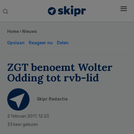
Search
this
Secondary
website
Sidebar
Home
›
Nieuws
Opslaan
Reageer nu
Delen
ZGT benoemt Wolter
Odding tot rvb-lid
Skipr Redactie
2 februari 2017
,
12:23
33 keer gelezen