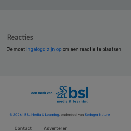
Reader
Reacties
Interactions
Je moet
ingelogd zijn op
om een reactie te plaatsen.
© 2026 | BSL Media & Learning
, onderdeel van
Springer Nature
Contact
Adverteren