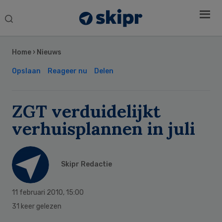
Search
this
Secondary
website
Sidebar
Home
›
Nieuws
Opslaan
Reageer nu
Delen
ZGT verduidelijkt
verhuisplannen in juli
Skipr Redactie
11 februari 2010
,
15:00
31 keer gelezen