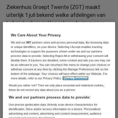
Ziekenhuis Groept Twente (ZGT) maakt
uiterlijk 1 juli bekend welke afdelingen van
het ziekenhuis in Hengelo verhuizen naar
Almelo en andersom. Dat zegt Meindert
We Care About Your Privacy
Schmidt, voorzitter van de raad van
We and our
887
partners store and access personal data, like browsing data
bestuur, op de site van RTV Oost.
or unique identifiers, on your device. Selecting I Accept enables tracking
technologies to support the purposes shown under we and our partners
process data to provide. Selecting Reject All or withdrawing your consent will
disable them. If trackers are disabled, some content and ads you see may not
Sluiting niet aan de orde
be as relevant to you. You can resurface this menu to change your choices or
withdraw consent at any time by clicking the Manage Preferences link on the
bottom of the webpage. Your choices will have effect within our Website. For
In Twente is
onrust
ontstaan over de
more details, refer to our Privacy Policy.
Privacy Statement
mogelijke sluiting van het ziekenhuis in
Would you rather not? Then we only place essential and statistical cookies,
these do not record any data about you as a person
Hengelo. Maar dit is volgens Schmidt
We and our partners process data to provide:
‘
absoluut niet
’ aan de orde. Wel zullen er
Use precise geolocation data. Actively scan device characteristics for
een aantal afdelingen van Hengelo naar
identification. Store and/or access information on a device. Personalised
advertising and content, advertising and content measurement, audience
Almelo verhuizen en andersom, weet
RTV