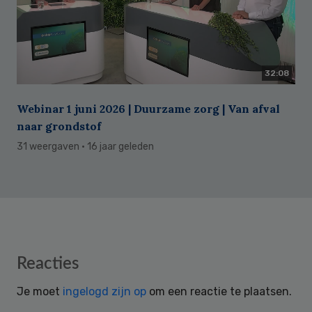
32:08
Webinar 1 juni 2026 | Duurzame zorg | Van afval
naar grondstof
31 weergaven
· 16 jaar geleden
Reader
Reacties
Interactions
Je moet
ingelogd zijn op
om een reactie te plaatsen.