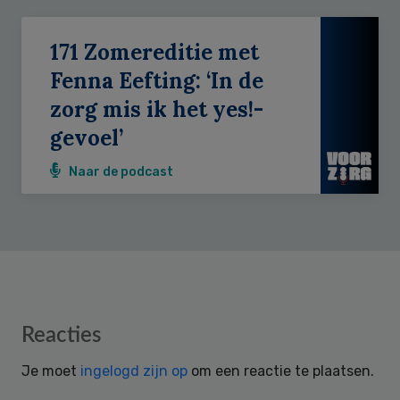
171 Zomereditie met
Fenna Eefting: ‘In de
zorg mis ik het yes!-
gevoel’
Naar de podcast
Reader
Reacties
Interactions
Je moet
ingelogd zijn op
om een reactie te plaatsen.