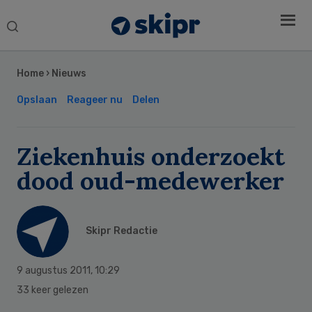
Search
this
Secondary
website
Sidebar
Home
›
Nieuws
Opslaan
Reageer nu
Delen
Ziekenhuis onderzoekt
dood oud-medewerker
Skipr Redactie
9 augustus 2011
,
10:29
33 keer gelezen