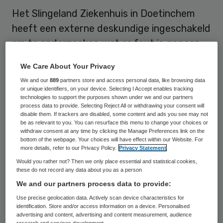
Het Slingeland Ziekenhuis in Doetinchem
heeft een externe deskundige ingeschakeld
om te onderzoeken wat er fout is gegaan
bij de behandeling van een oud-
We Care About Your Privacy
medewerkster, die in mei aan de gevolgen
We and our
889
partners store and access personal data, like browsing data
van kanker is overleden.
or unique identifiers, on your device. Selecting I Accept enables tracking
technologies to support the purposes shown under we and our partners
process data to provide. Selecting Reject All or withdrawing your consent will
disable them. If trackers are disabled, some content and ads you see may not
Boetekleed
be as relevant to you. You can resurface this menu to change your choices or
withdraw consent at any time by clicking the Manage Preferences link on the
bottom of the webpage. Your choices will have effect within our Website. For
Ook de
Inspectie voor de Gezondheidszorg
more details, refer to our Privacy Policy.
Privacy Statement
(IGZ)
onderzoekt de zaak, zo heeft een
Would you rather not? Then we only place essential and statistical cookies,
these do not record any data about you as a person
woordvoerster van het
ziekenhuis
dinsdag
We and our partners process data to provide:
bevestigd. De behandelend maag-, lever- en
Use precise geolocation data. Actively scan device characteristics for
darmspecialist heeft in het personeelsblad
identification. Store and/or access information on a device. Personalised
advertising and content, advertising and content measurement, audience
van het ziekenhuis alvast het boetekleed
research and services development.