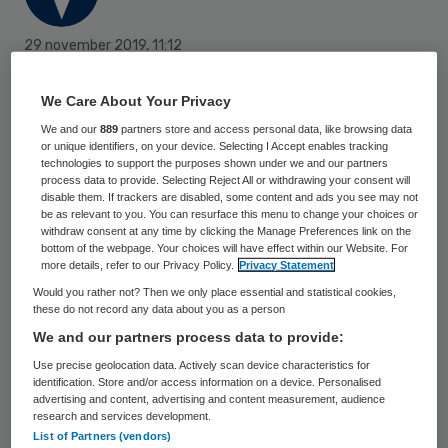
29 november 2019
,
11:12
42 keer gelezen
We Care About Your Privacy
Ziekenhuis Winterswijk verliest de intensive
We and our
889
partners store and access personal data, like browsing data
care, kinderafdeling en verlosafdeling.
or unique identifiers, on your device. Selecting I Accept enables tracking
technologies to support the purposes shown under we and our partners
Hiermee raakt het ziekenhuis de
process data to provide. Selecting Reject All or withdrawing your consent will
disable them. If trackers are disabled, some content and ads you see may not
volwaardige status kwijt, aldus De
be as relevant to you. You can resurface this menu to change your choices or
withdraw consent at any time by clicking the Manage Preferences link on the
Gelderlander.
bottom of the webpage. Your choices will have effect within our Website. For
more details, refer to our Privacy Policy.
Privacy Statement
Would you rather not? Then we only place essential and statistical cookies,
Wethouder Elvia Schepers maakt zich grote
these do not record any data about you as a person
zorgen: “Sinds de
fusie
is altijd gezegd dat
We and our partners process data to provide:
wij een volwaardig ziekenhuis zouden
Use precise geolocation data. Actively scan device characteristics for
identification. Store and/or access information on a device. Personalised
houden”, aldus Schepers tegen
Tubantia
.
advertising and content, advertising and content measurement, audience
research and services development.
Ook zegt ze nog ‘duizenden vragen’ te
List of Partners (vendors)