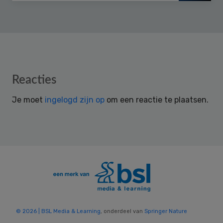
Reader
Reacties
Interactions
Je moet
ingelogd zijn op
om een reactie te plaatsen.
© 2026 | BSL Media & Learning
, onderdeel van
Springer Nature