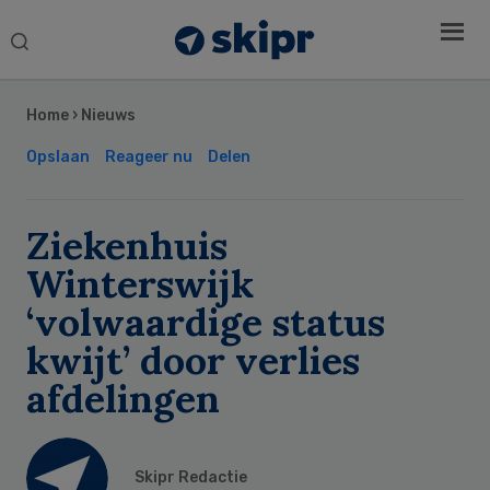
Search
this
Secondary
website
Sidebar
Home
›
Nieuws
Opslaan
Reageer nu
Delen
Ziekenhuis
Winterswijk
‘volwaardige status
kwijt’ door verlies
afdelingen
Skipr Redactie