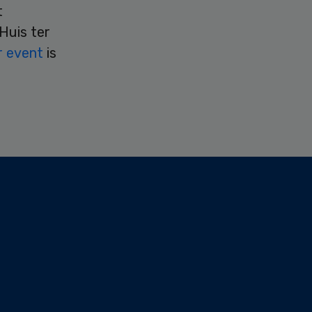
t
Huis ter
r event
is