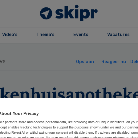
Video’s
Thema’s
Events
Vacatures
ws
Opslaan
Reageer nu
Del
ekenhuisapothek
ibbe benoemd to
About Your Privacy
ogleraar
887
partners store and access personal data, like browsing data or unique identifiers, on your
Accept enables tracking technologies to support the purposes shown under we and our partne
electing Reject All or withdrawing your consent will disable them. If trackers are disabled, so
may not be as relevant to you. You can resurface this menu to change your choices or withd