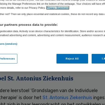
licking the Manage Preferences link on the bottom of the webpage. Your choices will have eff
more details, refer to our Privacy Policy.
Privacy Statement
Skipr Redactie
21 april 2010
,
12:46
34 keer gelezen
her not? Then we only place essential and statistical cookies, these do not record any data
r partners process data to provide:
eolocation data. Actively scan device characteristics for identification. Store and/or access 
e Knibbe is benoemd tot bijzonder hoogleraar in d
onalised advertising and content, advertising and content measurement, audience research 
.
agen van de Individuele Farmacotherapie’ aan de
ners (vendors)
eit Leiden. Knibbe is als staflid, in de functie van
sapotheker – klinisch farmacoloog, werkzaam bij 
references
Reject All
I 
 Ziekenhuis in Nieuwegein en Utrecht.
oel St. Antonius Ziekenhuis
dere leerstoel ‘Grondslagen van de Individuele
erapie’ is door het
St. Antonius Ziekenhuis
inges
cht zich in haar leeropdracht op het ontwikkelen 