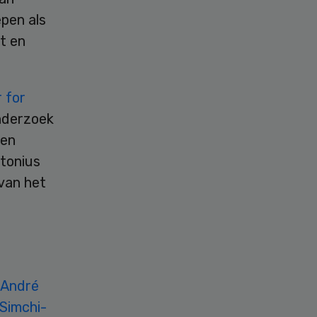
pen als
t en
 for
nderzoek
gen
ntonius
van het
André
Simchi-