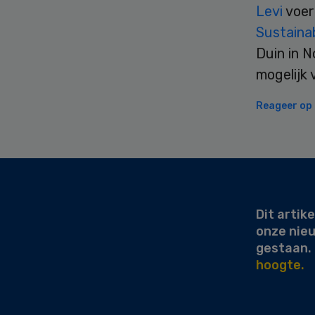
Levi
voer
Sustainab
Duin in N
mogelijk 
Reageer op d
Secondary
Sidebar
Dit artike
onze nie
gestaan.
hoogte.