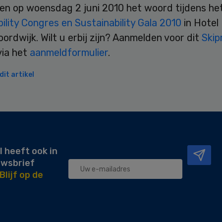
en op woensdag 2 juni 2010 het woord tijdens he
ility Congres en Sustainability Gala 2010
in Hotel 
oordwijk. Wilt u erbij zijn? Aanmelden voor dit
Skip
via het
aanmeldformulier
.
it artikel
l heeft ook in
uwsbrief
Blijf op de