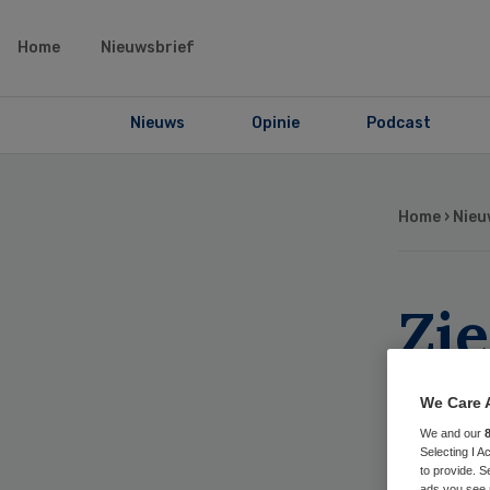
Home
Nieuwsbrief
Nieuws
Opinie
Podcast
Home
›
Nieu
Zi
Kn
We Care 
ho
We and our
Selecting I 
to provide. S
ads you see 