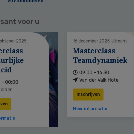
covidmiddelen
sant voor u
 oktober 2025
16 december 2025, Utrecht
erclass
Masterclass
urlijke
Teamdynamiek
heid
09:00 - 16:30
Van der Valk Hotel
 - 00:00
older
Inschrijven
jven
Meer informatie
ormatie