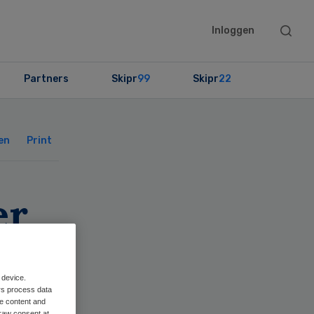
Searc
Inloggen
this
websit
Partners
Skipr
99
Skipr
22
Primary
Sidebar
en
Print
er
t
 device.
rs process data
me content and
raw consent at