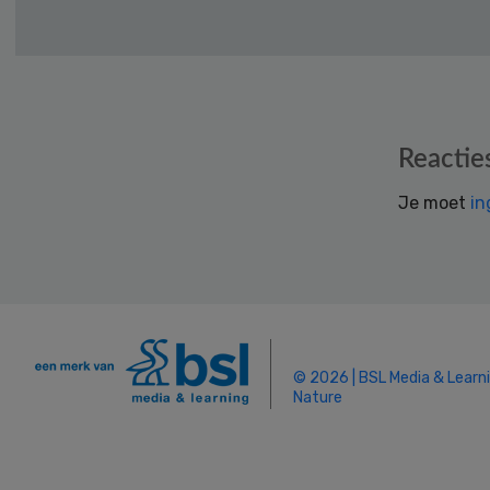
Reader
Reactie
Interactions
Je moet
in
© 2026 | BSL Media & Learn
Nature