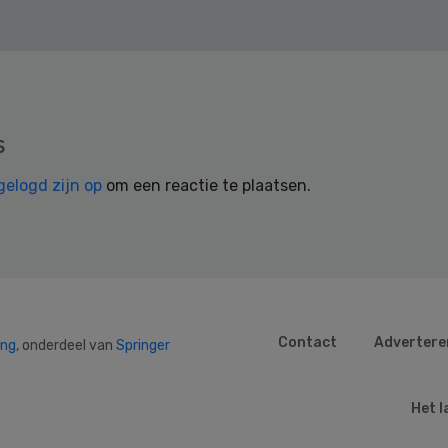
s
gelogd zijn op
om een reactie te plaatsen.
Contact
Advertere
ing
, onderdeel van
Springer
Het l