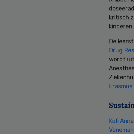
doseerad
kritisch 
kinderen.
De leerst
Drug Re
wordt ui
Anesthesi
Ziekenhui
Erasmus
Sustai
Kofi Ann
Veneman