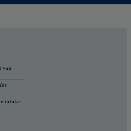
d van
nks
re intake