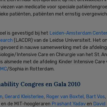
viezen van medicatie voor speciale patiëntengroe
zieke patiënten, patiënten met ernstig overgewich
oel is gevestigd bij het
Leiden-Amsterdam Center
search
(LACDR) van de Leidse Universiteit. Het o
tgevoerd in nauwe samenwerking met de afdelin
ologie/Intensive Care en Chirurgie van het St. A
s alsmede met de afdeling Kinder Intensive Care 
 MC
/Sophia in Rotterdam.
nability Congres en Gala 2010
an
,
Gerard Kleisterlee
,
Roger van Boxtel
,
Bart Vos
,
en de MIT-hoogleraren
Prashant Yadav
en
David 