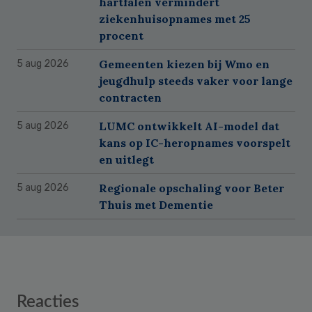
hartfalen vermindert
ziekenhuisopnames met 25
procent
Gemeenten kiezen bij Wmo en
5 aug 2026
jeugdhulp steeds vaker voor lange
contracten
LUMC ontwikkelt AI-model dat
5 aug 2026
kans op IC-heropnames voorspelt
en uitlegt
Regionale opschaling voor Beter
5 aug 2026
Thuis met Dementie
Reader
Reacties