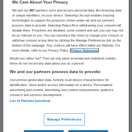
We Care About Your Privacy
Er komt een nieuw beroep in de
We and our
887
partners store and access personal data, like browsing data
geneeskunde: ziekenhuisarts. Dat is een
or unique identifiers, on your device. Selecting I Accept enables tracking
technologies to support the purposes shown under we and our partners
arts die is opgeleid om op de
process data to provide. Selecting Reject All or withdrawing your consent will
disable them. If trackers are disabled, some content and ads you see may not
verpleegafdelingen van het ziekenhuis
be as relevant to you. You can resurface this menu to change your choices or
withdraw consent at any time by clicking the Manage Preferences link on the
basiszorg te verlenen en de schakel te zijn
bottom of the webpage. Your choices will have effect within our Website. For
tussen de patiënt en zijn behandelaars.
more details, refer to our Privacy Policy.
Privacy Statement
Would you rather not? Then we only place essential and statistical cookies,
these do not record any data about you as a person
Ouderenzorg
We and our partners process data to provide:
Use precise geolocation data. Actively scan device characteristics for
De nieuwe,driejarige opleiding tot
identification. Store and/or access information on a device. Personalised
advertising and content, advertising and content measurement, audience
ziekenhuisarts wordt vanaf september
research and services development.
List of Partners (vendors)
aangeboden door vier ziekenhuizen,
waaronder het
UMCG
in Groningen en het
Manage Preferences
VUmc
in Amsterdam. De opleiding is bedoeld
voor afgestudeerde artsen die graag in een